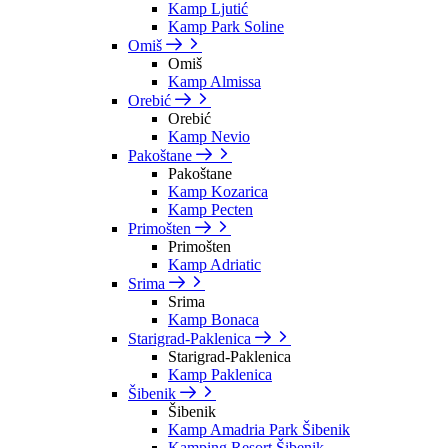
Kamp Ljutić
Kamp Park Soline
Omiš
Omiš
Kamp Almissa
Orebić
Orebić
Kamp Nevio
Pakoštane
Pakoštane
Kamp Kozarica
Kamp Pecten
Primošten
Primošten
Kamp Adriatic
Srima
Srima
Kamp Bonaca
Starigrad-Paklenica
Starigrad-Paklenica
Kamp Paklenica
Šibenik
Šibenik
Kamp Amadria Park Šibenik
Kamping Resort Šibenik