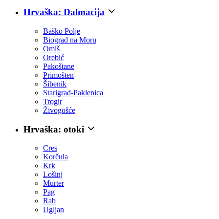
Hrvaška: Dalmacija
Baško Polje
Biograd na Moru
Omiš
Orebić
Pakoštane
Primošten
Šibenik
Starigrad-Paklenica
Trogir
Živogošće
Hrvaška: otoki
Cres
Korčula
Krk
Lošinj
Murter
Pag
Rab
Ugljan