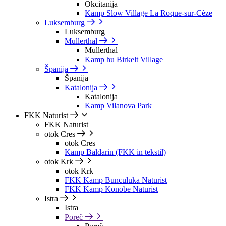
Okcitanija
Kamp Slow Village La Roque-sur-Cèze
Luksemburg
Luksemburg
Mullerthal
Mullerthal
Kamp hu Birkelt Village
Španija
Španija
Katalonija
Katalonija
Kamp Vilanova Park
FKK Naturist
FKK Naturist
otok Cres
otok Cres
Kamp Baldarin (FKK in tekstil)
otok Krk
otok Krk
FKK Kamp Bunculuka Naturist
FKK Kamp Konobe Naturist
Istra
Istra
Poreč