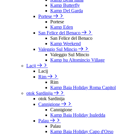
Kamp Butterfly
Kamp Del Garda
Portese
Portese
Kamp Eden
San Felice del Benaco
San Felice del Benaco
Kamp Weekend
Valeggio Sul Mincio
Valeggio Sul Mincio
Kamp hu Altomincio Village
Lacij
Lacij
Rim
Rim
Kamp Baia Holiday Roma Capitol
otok Sardinija
otok Sardinija
Cannigione
Cannigione
Kamp Baia Holiday Isuledda
Palau
Palau
Kamp Baia Holiday Capo d'Orso