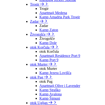
Trogir
Trogir
Apartmaji Medena
Kamp Amadria Park Trogir
Zadar
Zadar
Kamp Zaton
Živogošće
Živogošće
Kamp Dole
otok Korčula
otok Korčula
Apartmaji Residence Port 9
Kamp Port 9
otok Murter
otok Murter
Kamp Jezera Lovišća
otok Pag
otok Pag
Apartmaji Olive i Lavender
Kamp Straško
Kamp Avalona
Kamp Šimuni
otok Ugljan