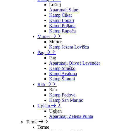
Lošinj
Apartmaji Stipe
Kamp Čikat
Kamp Lopari
Kamp Poljana
Kamp Rapoča
Murter
Murter
Kamp Jezera Lovišća
Pag
Pag
Apartmaji Olive i Lavender
Kamp Straško
Kamp Avalona
Kamp Šimuni
Rab
Rab
Kamp Padova
Kamp San Marino
Ugljan
Ugljan
Apartmaji Zelena Punta
Terme
Terme