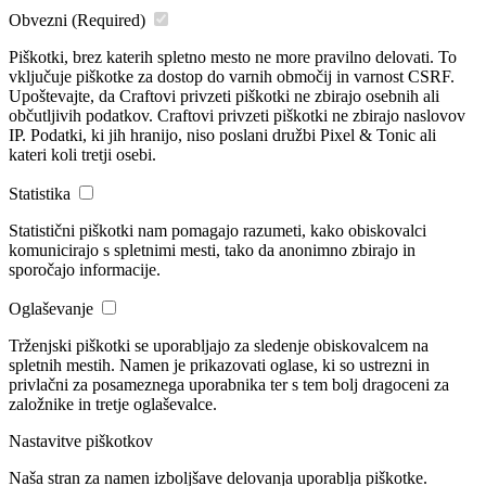
Obvezni
(Required)
Piškotki, brez katerih spletno mesto ne more pravilno delovati. To
vključuje piškotke za dostop do varnih območij in varnost CSRF.
Upoštevajte, da Craftovi privzeti piškotki ne zbirajo osebnih ali
občutljivih podatkov. Craftovi privzeti piškotki ne zbirajo naslovov
IP. Podatki, ki jih hranijo, niso poslani družbi Pixel & Tonic ali
kateri koli tretji osebi.
Statistika
Statistični piškotki nam pomagajo razumeti, kako obiskovalci
komunicirajo s spletnimi mesti, tako da anonimno zbirajo in
sporočajo informacije.
Oglaševanje
Trženjski piškotki se uporabljajo za sledenje obiskovalcem na
spletnih mestih. Namen je prikazovati oglase, ki so ustrezni in
privlačni za posameznega uporabnika ter s tem bolj dragoceni za
založnike in tretje oglaševalce.
Nastavitve piškotkov
Naša stran za namen izboljšave delovanja uporablja piškotke.