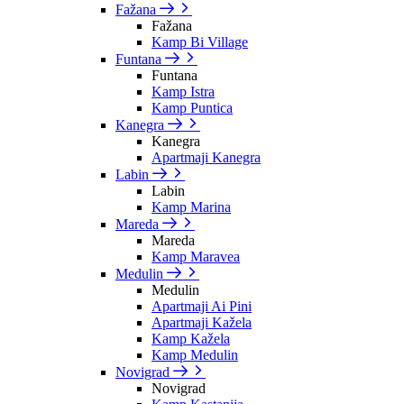
Fažana
Fažana
Kamp Bi Village
Funtana
Funtana
Kamp Istra
Kamp Puntica
Kanegra
Kanegra
Apartmaji Kanegra
Labin
Labin
Kamp Marina
Mareda
Mareda
Kamp Maravea
Medulin
Medulin
Apartmaji Ai Pini
Apartmaji Kažela
Kamp Kažela
Kamp Medulin
Novigrad
Novigrad