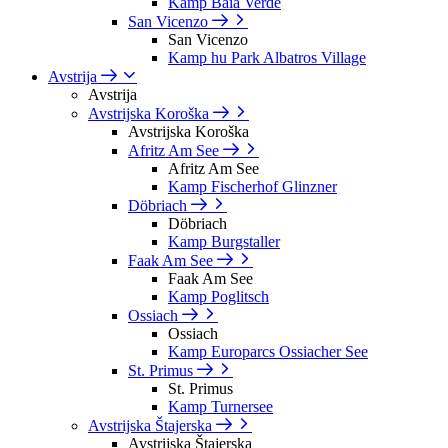
Kamp Baia Verde
San Vicenzo
San Vicenzo
Kamp hu Park Albatros Village
Avstrija
Avstrija
Avstrijska Koroška
Avstrijska Koroška
Afritz Am See
Afritz Am See
Kamp Fischerhof Glinzner
Döbriach
Döbriach
Kamp Burgstaller
Faak Am See
Faak Am See
Kamp Poglitsch
Ossiach
Ossiach
Kamp Europarcs Ossiacher See
St. Primus
St. Primus
Kamp Turnersee
Avstrijska Štajerska
Avstrijska Štajerska