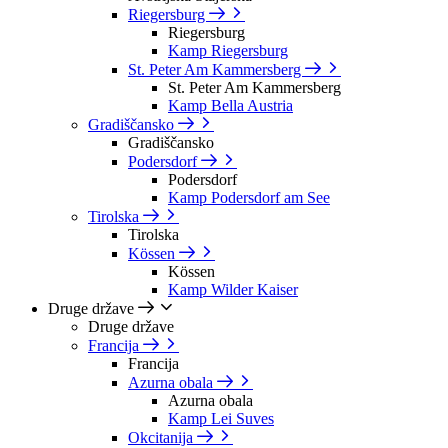
Riegersburg
Riegersburg
Kamp Riegersburg
St. Peter Am Kammersberg
St. Peter Am Kammersberg
Kamp Bella Austria
Gradiščansko
Gradiščansko
Podersdorf
Podersdorf
Kamp Podersdorf am See
Tirolska
Tirolska
Kössen
Kössen
Kamp Wilder Kaiser
Druge države
Druge države
Francija
Francija
Azurna obala
Azurna obala
Kamp Lei Suves
Okcitanija