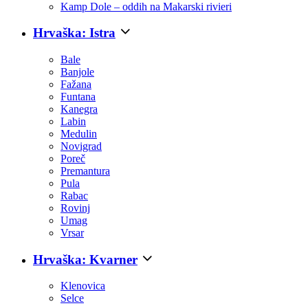
Kamp Dole – oddih na Makarski rivieri
Hrvaška: Istra
Bale
Banjole
Fažana
Funtana
Kanegra
Labin
Medulin
Novigrad
Poreč
Premantura
Pula
Rabac
Rovinj
Umag
Vrsar
Hrvaška: Kvarner
Klenovica
Selce