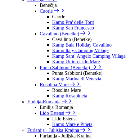
Benečija
Caorle
Caorle
Kamp Pra' delle Torri
Kamp San Francesco
Cavallino (Benetke)
Cavallino (Benetke)
Kamp Baia Holiday Cavallino
Kamp Italy Camping Village
Kamp Sant´ Angelo Camping Village
Kamp Union Lido Mare
Punta Sabbioni (Benetke)
Punta Sabbioni (Benetke)
Kamp Marina di Venezia
Rosolina Mare
Rosolina Mare
Kamp Rosapineta
Emilija-Romanja
Emilija-Romanja
Lido Estensi
Lido Estensi
Kamp Mare e Pineta
Furlanija - Julijska Krajina
Furlanija - Julijska Krajina