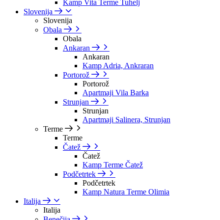
Kamp Vita Terme Tuhelj
Slovenija
Slovenija
Obala
Obala
Ankaran
Ankaran
Kamp Adria, Ankraran
Portorož
Portorož
Apartmaji Vila Barka
Strunjan
Strunjan
Apartmaji Salinera, Strunjan
Terme
Terme
Čatež
Čatež
Kamp Terme Čatež
Podčetrtek
Podčetrtek
Kamp Natura Terme Olimia
Italija
Italija
Benečija