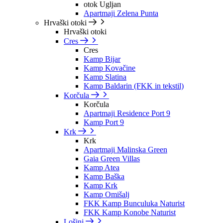
otok Ugljan
Apartmaji Zelena Punta
Hrvaški otoki
Hrvaški otoki
Cres
Cres
Kamp Bijar
Kamp Kovačine
Kamp Slatina
Kamp Baldarin (FKK in tekstil)
Korčula
Korčula
Apartmaji Residence Port 9
Kamp Port 9
Krk
Krk
Apartmaji Malinska Green
Gaia Green Villas
Kamp Atea
Kamp Baška
Kamp Krk
Kamp Omišalj
FKK Kamp Bunculuka Naturist
FKK Kamp Konobe Naturist
Lošinj