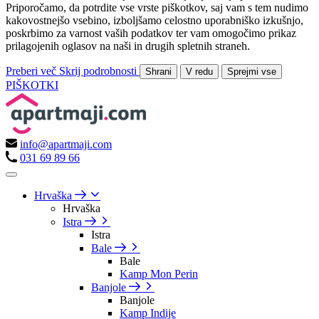
Priporočamo, da potrdite vse vrste piškotkov, saj vam s tem nudimo
kakovostnejšo vsebino, izboljšamo celostno uporabniško izkušnjo,
poskrbimo za varnost vaših podatkov ter vam omogočimo prikaz
prilagojenih oglasov na naši in drugih spletnih straneh.
Preberi več
Skrij podrobnosti
Shrani
V redu
Sprejmi vse
PIŠKOTKI
info@apartmaji.com
031 69 89 66
Hrvaška
Hrvaška
Istra
Istra
Bale
Bale
Kamp Mon Perin
Banjole
Banjole
Kamp Indije