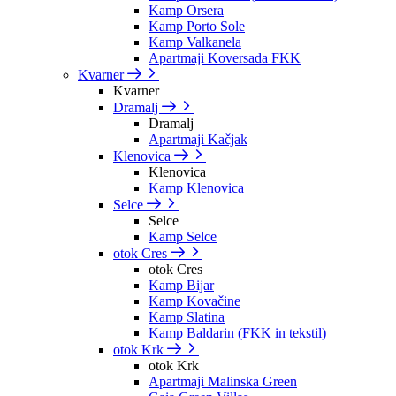
Kamp Orsera
Kamp Porto Sole
Kamp Valkanela
Apartmaji Koversada FKK
Kvarner
Kvarner
Dramalj
Dramalj
Apartmaji Kačjak
Klenovica
Klenovica
Kamp Klenovica
Selce
Selce
Kamp Selce
otok Cres
otok Cres
Kamp Bijar
Kamp Kovačine
Kamp Slatina
Kamp Baldarin (FKK in tekstil)
otok Krk
otok Krk
Apartmaji Malinska Green