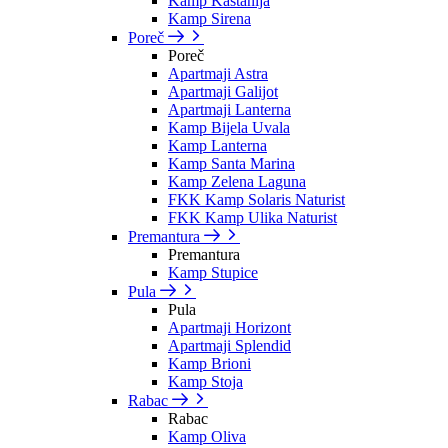
Kamp Kastanija
Kamp Sirena
Poreč
Poreč
Apartmaji Astra
Apartmaji Galijot
Apartmaji Lanterna
Kamp Bijela Uvala
Kamp Lanterna
Kamp Santa Marina
Kamp Zelena Laguna
FKK Kamp Solaris Naturist
FKK Kamp Ulika Naturist
Premantura
Premantura
Kamp Stupice
Pula
Pula
Apartmaji Horizont
Apartmaji Splendid
Kamp Brioni
Kamp Stoja
Rabac
Rabac
Kamp Oliva