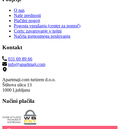
O nas
Naše prednosti
Plačilni pogoji
Pogosta vprašanja (center za pomoč)
Coris: zavarovanje v tujini
Načela trajnostnega poslovanja
Kontakt
031 69 89 66
info@apartmaji.com
Apartmaji.com turizem d.o.o.
Štihova ulica 13
1000 Ljubljana
Načini plačila