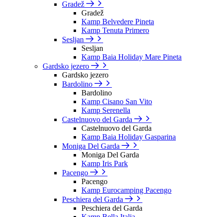
Gradež
Gradež
Kamp Belvedere Pineta
Kamp Tenuta Primero
Sesljan
Sesljan
Kamp Baia Holiday Mare Pineta
Gardsko jezero
Gardsko jezero
Bardolino
Bardolino
Kamp Cisano San Vito
Kamp Serenella
Castelnuovo del Garda
Castelnuovo del Garda
Kamp Baia Holiday Gasparina
Moniga Del Garda
Moniga Del Garda
Kamp Iris Park
Pacengo
Pacengo
Kamp Eurocamping Pacengo
Peschiera del Garda
Peschiera del Garda
Kamp Bella Italia