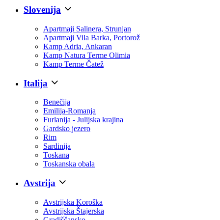
Slovenija
Apartmaji Salinera, Strunjan
Apartmaji Vila Barka, Portorož
Kamp Adria, Ankaran
Kamp Natura Terme Olimia
Kamp Terme Čatež
Italija
Benečija
Emilija-Romanja
Furlanija - Julijska krajina
Gardsko jezero
Rim
Sardinija
Toskana
Toskanska obala
Avstrija
Avstrijska Koroška
Avstrijska Štajerska
Gradiščansko