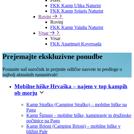
Poreč
FKK Kamp Ulika Naturist
FKK Kamp Solaris Naturist
Rovinj
Rovinj
FKK Kamp Valalta Naturist
Vrsar
Vrsar
FKK Apartmaji Koversada
Prejemajte ekskluzivne ponudbe
Postanite naš naročnik in prejmite odlične nasvete in predloge o
najbolj aktualnih nastanitvah!
Mobilne hiške Hrvaška – najem v top kampih
ob morju
Kamp Straško (Camping Straško) – mobilne hiške na
Pagu
Kamp Šimuni – mobilne hiške, kampiranje in družinske
počitnice na Pagu
Kamp Brioni (Camping Brioni) – mobilne hiške v
bližini Pule