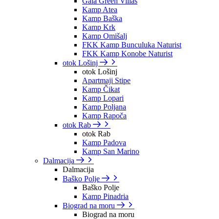
Gaia Green Villas
Kamp Atea
Kamp Baška
Kamp Krk
Kamp Omišalj
FKK Kamp Bunculuka Naturist
FKK Kamp Konobe Naturist
otok Lošinj
otok Lošinj
Apartmaji Stipe
Kamp Čikat
Kamp Lopari
Kamp Poljana
Kamp Rapoča
otok Rab
otok Rab
Kamp Padova
Kamp San Marino
Dalmacija
Dalmacija
Baško Polje
Baško Polje
Kamp Pinadria
Biograd na moru
Biograd na moru