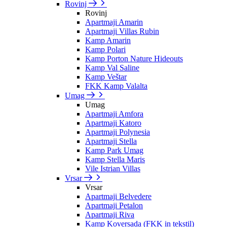
Rovinj
Rovinj
Apartmaji Amarin
Apartmaji Villas Rubin
Kamp Amarin
Kamp Polari
Kamp Porton Nature Hideouts
Kamp Val Saline
Kamp Veštar
FKK Kamp Valalta
Umag
Umag
Apartmaji Amfora
Apartmaji Katoro
Apartmaji Polynesia
Apartmaji Stella
Kamp Park Umag
Kamp Stella Maris
Vile Istrian Villas
Vrsar
Vrsar
Apartmaji Belvedere
Apartmaji Petalon
Apartmaji Riva
Kamp Koversada (FKK in tekstil)