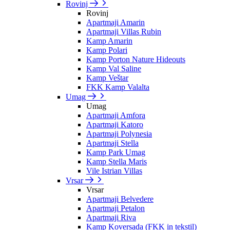
Rovinj
Rovinj
Apartmaji Amarin
Apartmaji Villas Rubin
Kamp Amarin
Kamp Polari
Kamp Porton Nature Hideouts
Kamp Val Saline
Kamp Veštar
FKK Kamp Valalta
Umag
Umag
Apartmaji Amfora
Apartmaji Katoro
Apartmaji Polynesia
Apartmaji Stella
Kamp Park Umag
Kamp Stella Maris
Vile Istrian Villas
Vrsar
Vrsar
Apartmaji Belvedere
Apartmaji Petalon
Apartmaji Riva
Kamp Koversada (FKK in tekstil)