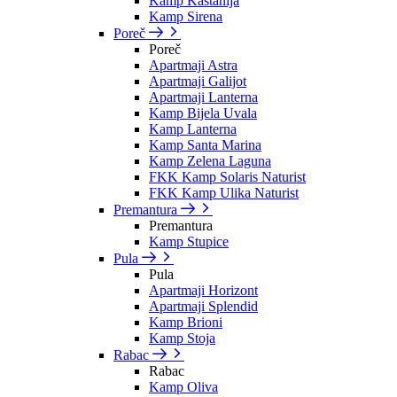
Kamp Kastanija
Kamp Sirena
Poreč
Poreč
Apartmaji Astra
Apartmaji Galijot
Apartmaji Lanterna
Kamp Bijela Uvala
Kamp Lanterna
Kamp Santa Marina
Kamp Zelena Laguna
FKK Kamp Solaris Naturist
FKK Kamp Ulika Naturist
Premantura
Premantura
Kamp Stupice
Pula
Pula
Apartmaji Horizont
Apartmaji Splendid
Kamp Brioni
Kamp Stoja
Rabac
Rabac
Kamp Oliva