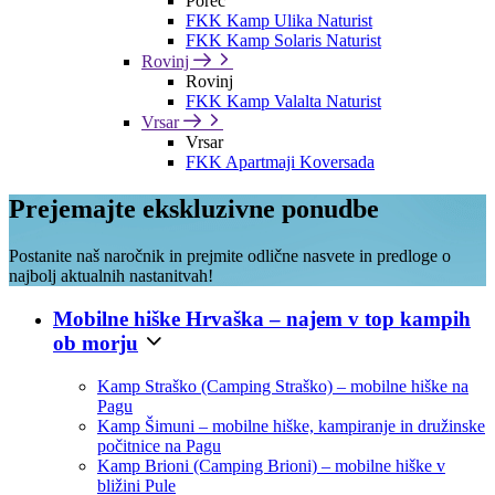
Poreč
FKK Kamp Ulika Naturist
FKK Kamp Solaris Naturist
Rovinj
Rovinj
FKK Kamp Valalta Naturist
Vrsar
Vrsar
FKK Apartmaji Koversada
Prejemajte ekskluzivne ponudbe
Postanite naš naročnik in prejmite odlične nasvete in predloge o
najbolj aktualnih nastanitvah!
Mobilne hiške Hrvaška – najem v top kampih
ob morju
Kamp Straško (Camping Straško) – mobilne hiške na
Pagu
Kamp Šimuni – mobilne hiške, kampiranje in družinske
počitnice na Pagu
Kamp Brioni (Camping Brioni) – mobilne hiške v
bližini Pule