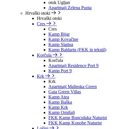
otok Ugljan
Apartmaji Zelena Punta
Hrvaški otoki
Hrvaški otoki
Cres
Cres
Kamp Bijar
Kamp Kovačine
Kamp Slatina
Kamp Baldarin (FKK in tekstil)
Korčula
Korčula
Apartmaji Residence Port 9
Kamp Port 9
Krk
Krk
Apartmaji Malinska Green
Gaia Green Villas
Kamp Atea
Kamp Baška
Kamp Krk
Kamp Omišalj
FKK Kamp Bunculuka Naturist
FKK Kamp Konobe Naturist
Lošinj