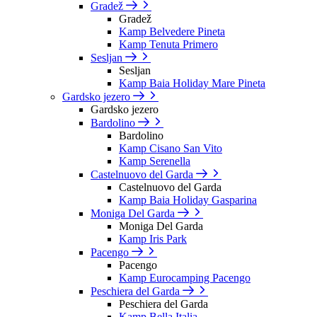
Gradež
Gradež
Kamp Belvedere Pineta
Kamp Tenuta Primero
Sesljan
Sesljan
Kamp Baia Holiday Mare Pineta
Gardsko jezero
Gardsko jezero
Bardolino
Bardolino
Kamp Cisano San Vito
Kamp Serenella
Castelnuovo del Garda
Castelnuovo del Garda
Kamp Baia Holiday Gasparina
Moniga Del Garda
Moniga Del Garda
Kamp Iris Park
Pacengo
Pacengo
Kamp Eurocamping Pacengo
Peschiera del Garda
Peschiera del Garda
Kamp Bella Italia