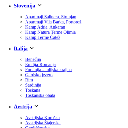
Slovenija
Apartmaji Salinera, Strunjan
Apartmaji Vila Barka, Portorož
Kamp Adria, Ankaran
Kamp Natura Terme Olimia
Kamp Terme Čatež
Italija
Benečija
Emilija-Romanja
Furlanija - Julijska krajina
Gardsko jezero
Rim
Sardinija
Toskana
Toskanska obala
Avstrija
Avstrijska Koroška
Avstrijska Štajerska
Gradiščansko