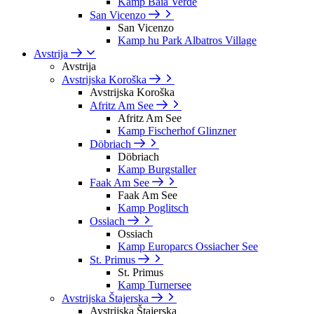
Kamp Baia Verde
San Vicenzo
San Vicenzo
Kamp hu Park Albatros Village
Avstrija
Avstrija
Avstrijska Koroška
Avstrijska Koroška
Afritz Am See
Afritz Am See
Kamp Fischerhof Glinzner
Döbriach
Döbriach
Kamp Burgstaller
Faak Am See
Faak Am See
Kamp Poglitsch
Ossiach
Ossiach
Kamp Europarcs Ossiacher See
St. Primus
St. Primus
Kamp Turnersee
Avstrijska Štajerska
Avstrijska Štajerska