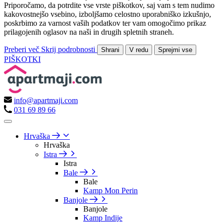
Priporočamo, da potrdite vse vrste piškotkov, saj vam s tem nudimo
kakovostnejšo vsebino, izboljšamo celostno uporabniško izkušnjo,
poskrbimo za varnost vaših podatkov ter vam omogočimo prikaz
prilagojenih oglasov na naši in drugih spletnih straneh.
Preberi več
Skrij podrobnosti
Shrani
V redu
Sprejmi vse
PIŠKOTKI
info@apartmaji.com
031 69 89 66
Hrvaška
Hrvaška
Istra
Istra
Bale
Bale
Kamp Mon Perin
Banjole
Banjole
Kamp Indije