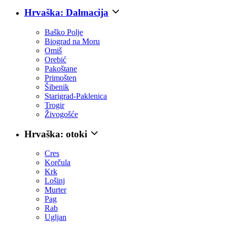
Hrvaška: Dalmacija
Baško Polje
Biograd na Moru
Omiš
Orebić
Pakoštane
Primošten
Šibenik
Starigrad-Paklenica
Trogir
Živogošće
Hrvaška: otoki
Cres
Korčula
Krk
Lošinj
Murter
Pag
Rab
Ugljan