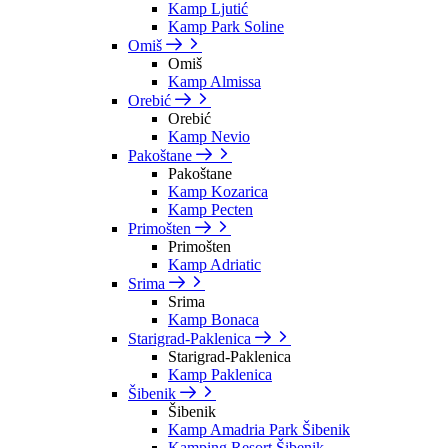
Kamp Ljutić
Kamp Park Soline
Omiš
Omiš
Kamp Almissa
Orebić
Orebić
Kamp Nevio
Pakoštane
Pakoštane
Kamp Kozarica
Kamp Pecten
Primošten
Primošten
Kamp Adriatic
Srima
Srima
Kamp Bonaca
Starigrad-Paklenica
Starigrad-Paklenica
Kamp Paklenica
Šibenik
Šibenik
Kamp Amadria Park Šibenik
Kamping Resort Šibenik