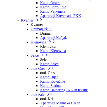
Kamp Orsera
Kamp Porto Sole
Kamp Valkanela
Apartmaji Koversada FKK
Kvarner
Kvarner
Dramalj
Dramalj
Apartmaji Kačjak
Klenovica
Klenovica
Kamp Klenovica
Selce
Selce
Kamp Selce
otok Cres
otok Cres
Kamp Bijar
Kamp Kovačine
Kamp Slatina
Kamp Baldarin (FKK in tekstil)
otok Krk
otok Krk
Apartmaji Malinska Green