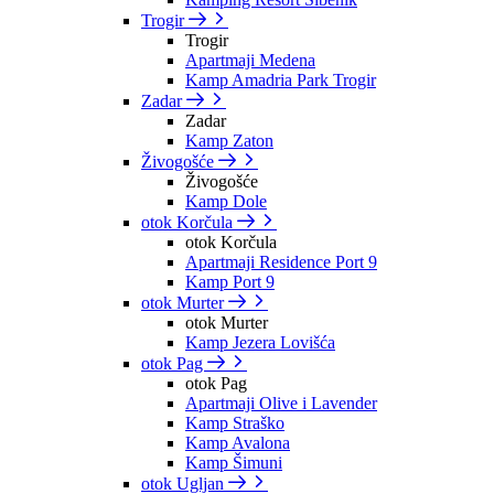
Trogir
Trogir
Apartmaji Medena
Kamp Amadria Park Trogir
Zadar
Zadar
Kamp Zaton
Živogošće
Živogošće
Kamp Dole
otok Korčula
otok Korčula
Apartmaji Residence Port 9
Kamp Port 9
otok Murter
otok Murter
Kamp Jezera Lovišća
otok Pag
otok Pag
Apartmaji Olive i Lavender
Kamp Straško
Kamp Avalona
Kamp Šimuni
otok Ugljan