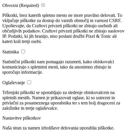
Obvezni
(Required)
Piškotki, brez katerih spletno mesto ne more pravilno delovati. To
vključuje piškotke za dostop do varnih območij in varnost CSRF.
Upoštevajte, da Craftovi privzeti piškotki ne zbirajo osebnih ali
občutljivih podatkov. Craftovi privzeti piškotki ne zbirajo naslovov
IP. Podatki, ki jih hranijo, niso poslani družbi Pixel & Tonic ali
kateri koli tretji osebi.
Statistika
Statistični piškotki nam pomagajo razumeti, kako obiskovalci
komunicirajo s spletnimi mesti, tako da anonimno zbirajo in
sporočajo informacije.
Oglaševanje
Trženjski piškotki se uporabljajo za sledenje obiskovalcem na
spletnih mestih. Namen je prikazovati oglase, ki so ustrezni in
privlačni za posameznega uporabnika ter s tem bolj dragoceni za
založnike in tretje oglaševalce.
Nastavitve piškotkov
Naša stran za namen izboljšave delovanja uporablja piškotke.