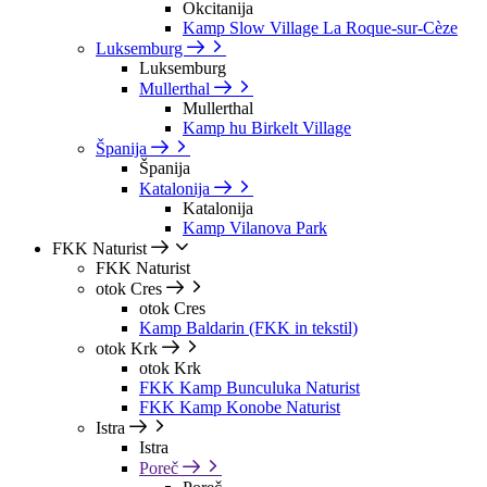
Okcitanija
Kamp Slow Village La Roque-sur-Cèze
Luksemburg
Luksemburg
Mullerthal
Mullerthal
Kamp hu Birkelt Village
Španija
Španija
Katalonija
Katalonija
Kamp Vilanova Park
FKK Naturist
FKK Naturist
otok Cres
otok Cres
Kamp Baldarin (FKK in tekstil)
otok Krk
otok Krk
FKK Kamp Bunculuka Naturist
FKK Kamp Konobe Naturist
Istra
Istra
Poreč