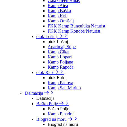
Gaia Green Villas
Kamp Atea
Kamp Baška
Kamp Krk
Kamp Omišalj
FKK Kamp Bunculuka Naturist
FKK Kamp Konobe Naturist
otok Lošinj
otok Lošinj
Apartmaji Stipe
Kamp Čikat
Kamp Lopari
Kamp Poljana
Kamp Rapoča
otok Rab
otok Rab
Kamp Padova
Kamp San Marino
Dalmacija
Dalmacija
Baško Polje
Baško Polje
Kamp Pinadria
Biograd na moru
Biograd na moru