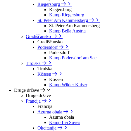
Riegersburg
Riegersburg
Kamp Riegersburg
St. Peter Am Kammersberg
St. Peter Am Kammersberg
Kamp Bella Austria
Gradiščansko
Gradiščansko
Podersdorf
Podersdorf
Kamp Podersdorf am See
Tirolska
Tirolska
Kössen
Kössen
Kamp Wilder Kaiser
Druge države
Druge države
Francija
Francija
Azurna obala
Azurna obala
Kamp Lei Suves
Okcitanija