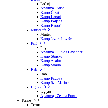
Lošinj
Apartmaji Stipe
Kamp Čikat
Kamp Lopari
Kamp Poljana
Kamp Rapoča
Murter
Murter
Kamp Jezera Lovišća
Pag
Pag
Apartmaji Olive i Lavender
Kamp Straško
Kamp Avalona
Kamp Šimuni
Rab
Rab
Kamp Padova
Kamp San Marino
Ugljan
Ugljan
Apartmaji Zelena Punta
Terme
Terme