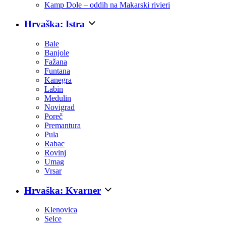
Kamp Dole – oddih na Makarski rivieri
Hrvaška: Istra
Bale
Banjole
Fažana
Funtana
Kanegra
Labin
Medulin
Novigrad
Poreč
Premantura
Pula
Rabac
Rovinj
Umag
Vrsar
Hrvaška: Kvarner
Klenovica
Selce