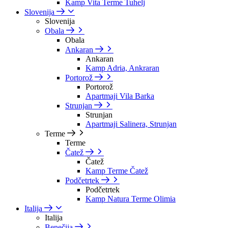
Kamp Vita Terme Tuhelj
Slovenija
Slovenija
Obala
Obala
Ankaran
Ankaran
Kamp Adria, Ankraran
Portorož
Portorož
Apartmaji Vila Barka
Strunjan
Strunjan
Apartmaji Salinera, Strunjan
Terme
Terme
Čatež
Čatež
Kamp Terme Čatež
Podčetrtek
Podčetrtek
Kamp Natura Terme Olimia
Italija
Italija
Benečija