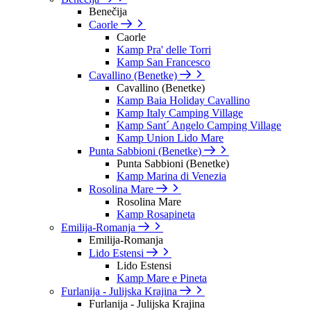
Benečija
Caorle
Caorle
Kamp Pra' delle Torri
Kamp San Francesco
Cavallino (Benetke)
Cavallino (Benetke)
Kamp Baia Holiday Cavallino
Kamp Italy Camping Village
Kamp Sant´ Angelo Camping Village
Kamp Union Lido Mare
Punta Sabbioni (Benetke)
Punta Sabbioni (Benetke)
Kamp Marina di Venezia
Rosolina Mare
Rosolina Mare
Kamp Rosapineta
Emilija-Romanja
Emilija-Romanja
Lido Estensi
Lido Estensi
Kamp Mare e Pineta
Furlanija - Julijska Krajina
Furlanija - Julijska Krajina