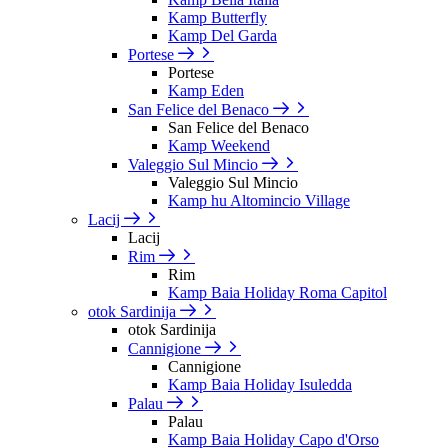
Kamp Butterfly
Kamp Del Garda
Portese
Portese
Kamp Eden
San Felice del Benaco
San Felice del Benaco
Kamp Weekend
Valeggio Sul Mincio
Valeggio Sul Mincio
Kamp hu Altomincio Village
Lacij
Lacij
Rim
Rim
Kamp Baia Holiday Roma Capitol
otok Sardinija
otok Sardinija
Cannigione
Cannigione
Kamp Baia Holiday Isuledda
Palau
Palau
Kamp Baia Holiday Capo d'Orso