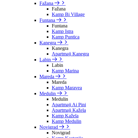
Fažana
Fažana
Kamp Bi Village
Funtana
Funtana
Kamp Istra
Kamp Puntica
Kanegra
Kanegra
Apartmaji Kanegra
Labin
Labin
Kamp Marina
Mareda
Mareda
Kamp Maravea
Medulin
Medulin
Apartmaji Ai Pini
Apartmaji Kažela
Kamp Kažela
Kamp Medulin
Novigrad
Novigrad