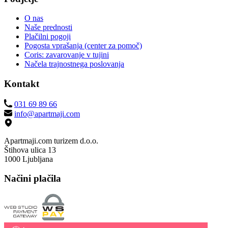
O nas
Naše prednosti
Plačilni pogoji
Pogosta vprašanja (center za pomoč)
Coris: zavarovanje v tujini
Načela trajnostnega poslovanja
Kontakt
031 69 89 66
info@apartmaji.com
Apartmaji.com turizem d.o.o.
Štihova ulica 13
1000 Ljubljana
Načini plačila