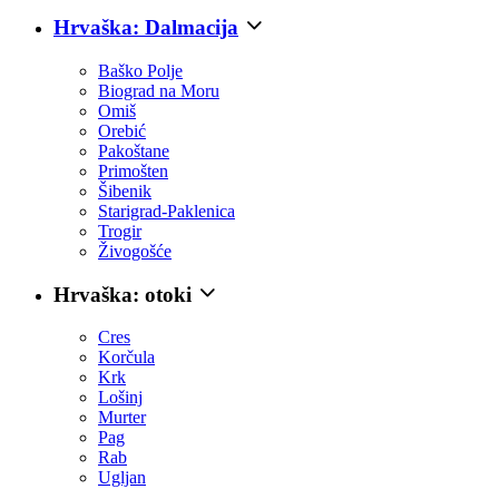
Hrvaška: Dalmacija
Baško Polje
Biograd na Moru
Omiš
Orebić
Pakoštane
Primošten
Šibenik
Starigrad-Paklenica
Trogir
Živogošće
Hrvaška: otoki
Cres
Korčula
Krk
Lošinj
Murter
Pag
Rab
Ugljan