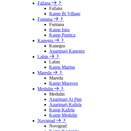
Fažana
Fažana
Kamp Bi Village
Funtana
Funtana
Kamp Istra
Kamp Puntica
Kanegra
Kanegra
Apartmaji Kanegra
Labin
Labin
Kamp Marina
Mareda
Mareda
Kamp Maravea
Medulin
Medulin
Apartmaji Ai Pini
Apartmaji Kažela
Kamp Kažela
Kamp Medulin
Novigrad
Novigrad