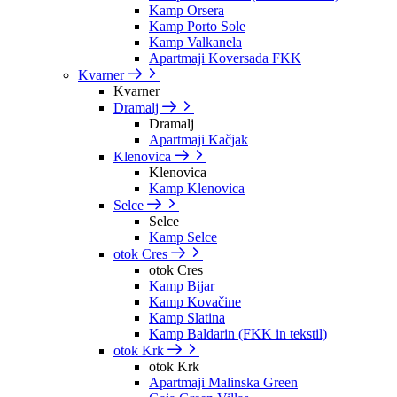
Kamp Orsera
Kamp Porto Sole
Kamp Valkanela
Apartmaji Koversada FKK
Kvarner
Kvarner
Dramalj
Dramalj
Apartmaji Kačjak
Klenovica
Klenovica
Kamp Klenovica
Selce
Selce
Kamp Selce
otok Cres
otok Cres
Kamp Bijar
Kamp Kovačine
Kamp Slatina
Kamp Baldarin (FKK in tekstil)
otok Krk
otok Krk
Apartmaji Malinska Green