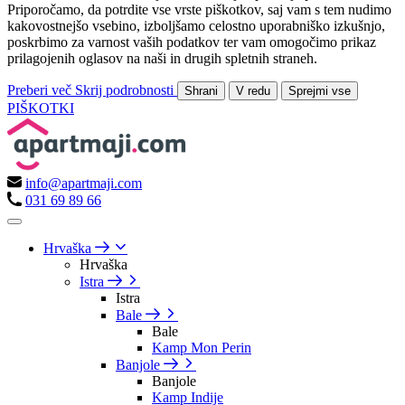
Priporočamo, da potrdite vse vrste piškotkov, saj vam s tem nudimo
kakovostnejšo vsebino, izboljšamo celostno uporabniško izkušnjo,
poskrbimo za varnost vaših podatkov ter vam omogočimo prikaz
prilagojenih oglasov na naši in drugih spletnih straneh.
Preberi več
Skrij podrobnosti
Shrani
V redu
Sprejmi vse
PIŠKOTKI
info@apartmaji.com
031 69 89 66
Hrvaška
Hrvaška
Istra
Istra
Bale
Bale
Kamp Mon Perin
Banjole
Banjole
Kamp Indije