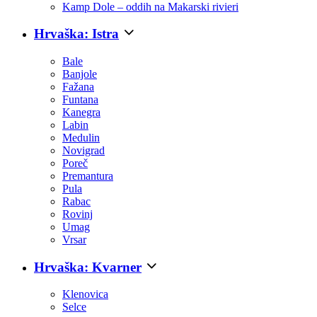
Kamp Dole – oddih na Makarski rivieri
Hrvaška: Istra
Bale
Banjole
Fažana
Funtana
Kanegra
Labin
Medulin
Novigrad
Poreč
Premantura
Pula
Rabac
Rovinj
Umag
Vrsar
Hrvaška: Kvarner
Klenovica
Selce