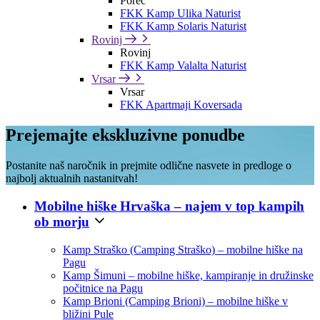
Poreč
FKK Kamp Ulika Naturist
FKK Kamp Solaris Naturist
Rovinj
Rovinj
FKK Kamp Valalta Naturist
Vrsar
Vrsar
FKK Apartmaji Koversada
Prejemajte ekskluzivne ponudbe
Postanite naš naročnik in prejmite odlične nasvete in predloge o
najbolj aktualnih nastanitvah!
Mobilne hiške Hrvaška – najem v top kampih
ob morju
Kamp Straško (Camping Straško) – mobilne hiške na
Pagu
Kamp Šimuni – mobilne hiške, kampiranje in družinske
počitnice na Pagu
Kamp Brioni (Camping Brioni) – mobilne hiške v
bližini Pule