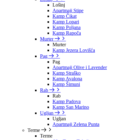
Lošinj
Apartmaji Stipe
Kamp Čikat
Kamp Lopari
Kamp Poljana
Kamp Rapoča
Murter
Murter
Kamp Jezera Lovišća
Pag
Pag
Apartmaji Olive i Lavender
Kamp Straško
Kamp Avalona
Kamp Šimuni
Rab
Rab
Kamp Padova
Kamp San Marino
Ugljan
Ugljan
Apartmaji Zelena Punta
Terme
Terme