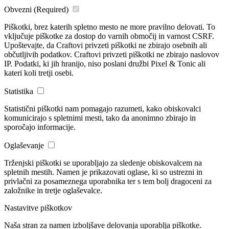
Obvezni
(Required)
Piškotki, brez katerih spletno mesto ne more pravilno delovati. To
vključuje piškotke za dostop do varnih območij in varnost CSRF.
Upoštevajte, da Craftovi privzeti piškotki ne zbirajo osebnih ali
občutljivih podatkov. Craftovi privzeti piškotki ne zbirajo naslovov
IP. Podatki, ki jih hranijo, niso poslani družbi Pixel & Tonic ali
kateri koli tretji osebi.
Statistika
Statistični piškotki nam pomagajo razumeti, kako obiskovalci
komunicirajo s spletnimi mesti, tako da anonimno zbirajo in
sporočajo informacije.
Oglaševanje
Trženjski piškotki se uporabljajo za sledenje obiskovalcem na
spletnih mestih. Namen je prikazovati oglase, ki so ustrezni in
privlačni za posameznega uporabnika ter s tem bolj dragoceni za
založnike in tretje oglaševalce.
Nastavitve piškotkov
Naša stran za namen izboljšave delovanja uporablja piškotke.