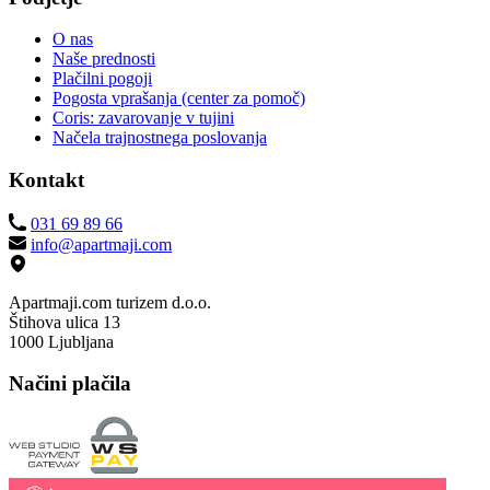
O nas
Naše prednosti
Plačilni pogoji
Pogosta vprašanja (center za pomoč)
Coris: zavarovanje v tujini
Načela trajnostnega poslovanja
Kontakt
031 69 89 66
info@apartmaji.com
Apartmaji.com turizem d.o.o.
Štihova ulica 13
1000 Ljubljana
Načini plačila