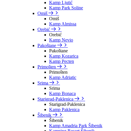
Kamp Ljutić
Kamp Park Soline
Omiš
Omiš
Kamp Almissa
Orebić
Orebić
Kamp Nevio
Pakoštane
Pakoštane
Kamp Kozarica
Kamp Pecten
Primošten
Primošten
Kamp Adriatic
Srima
Srima
Kamp Bonaca
Starigrad-Paklenica
Starigrad-Paklenica
Kamp Paklenica
Šibenik
Šibenik
Kamp Amadria Park Šibenik
Kamping Resort Šibenik