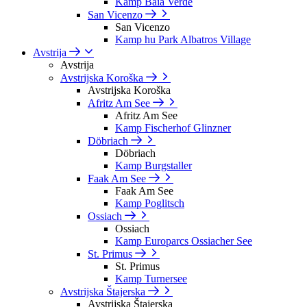
Kamp Baia Verde
San Vicenzo
San Vicenzo
Kamp hu Park Albatros Village
Avstrija
Avstrija
Avstrijska Koroška
Avstrijska Koroška
Afritz Am See
Afritz Am See
Kamp Fischerhof Glinzner
Döbriach
Döbriach
Kamp Burgstaller
Faak Am See
Faak Am See
Kamp Poglitsch
Ossiach
Ossiach
Kamp Europarcs Ossiacher See
St. Primus
St. Primus
Kamp Turnersee
Avstrijska Štajerska
Avstrijska Štajerska