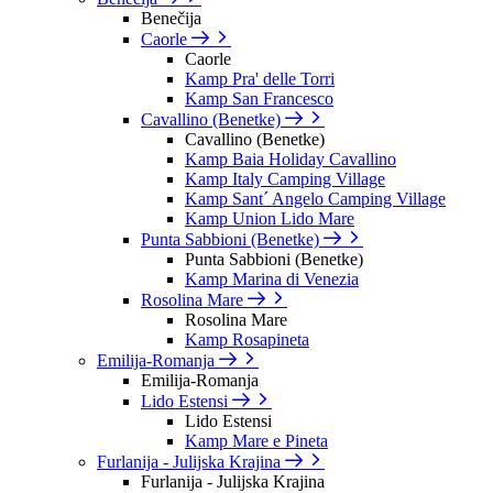
Benečija
Caorle
Caorle
Kamp Pra' delle Torri
Kamp San Francesco
Cavallino (Benetke)
Cavallino (Benetke)
Kamp Baia Holiday Cavallino
Kamp Italy Camping Village
Kamp Sant´ Angelo Camping Village
Kamp Union Lido Mare
Punta Sabbioni (Benetke)
Punta Sabbioni (Benetke)
Kamp Marina di Venezia
Rosolina Mare
Rosolina Mare
Kamp Rosapineta
Emilija-Romanja
Emilija-Romanja
Lido Estensi
Lido Estensi
Kamp Mare e Pineta
Furlanija - Julijska Krajina
Furlanija - Julijska Krajina