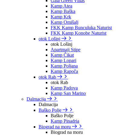
Gaia Green Villas
Kamp Atea
Kamp Baška
Kamp Krk
Kamp Omišalj
FKK Kamp Bunculuka Naturist
FKK Kamp Konobe Naturist
otok Lošinj
otok Lošinj
Apartmaji Stipe
Kamp Čikat
Kamp Lopari
Kamp Poljana
Kamp Rapoča
otok Rab
otok Rab
Kamp Padova
Kamp San Marino
Dalmacija
Dalmacija
Baško Polje
Baško Polje
Kamp Pinadria
Biograd na moru
Biograd na moru