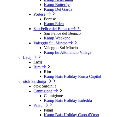
Kamp Butterfly
Kamp Del Garda
Portese
Portese
Kamp Eden
San Felice del Benaco
San Felice del Benaco
Kamp Weekend
Valeggio Sul Mincio
Valeggio Sul Mincio
Kamp hu Altomincio Village
Lacij
Lacij
Rim
Rim
Kamp Baia Holiday Roma Capitol
otok Sardinija
otok Sardinija
Cannigione
Cannigione
Kamp Baia Holiday Isuledda
Palau
Palau
Kamp Baia Holiday Capo d'Orso