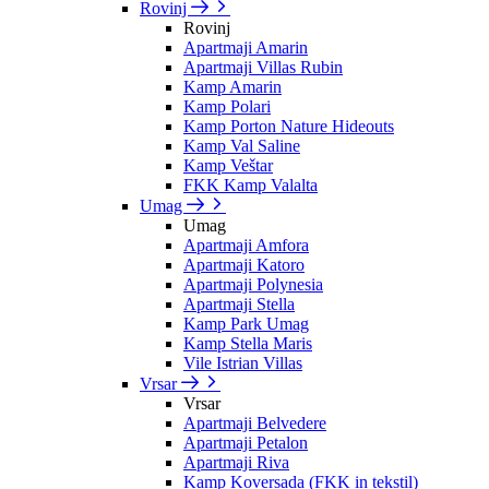
Rovinj
Rovinj
Apartmaji Amarin
Apartmaji Villas Rubin
Kamp Amarin
Kamp Polari
Kamp Porton Nature Hideouts
Kamp Val Saline
Kamp Veštar
FKK Kamp Valalta
Umag
Umag
Apartmaji Amfora
Apartmaji Katoro
Apartmaji Polynesia
Apartmaji Stella
Kamp Park Umag
Kamp Stella Maris
Vile Istrian Villas
Vrsar
Vrsar
Apartmaji Belvedere
Apartmaji Petalon
Apartmaji Riva
Kamp Koversada (FKK in tekstil)