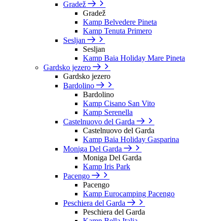
Gradež
Gradež
Kamp Belvedere Pineta
Kamp Tenuta Primero
Sesljan
Sesljan
Kamp Baia Holiday Mare Pineta
Gardsko jezero
Gardsko jezero
Bardolino
Bardolino
Kamp Cisano San Vito
Kamp Serenella
Castelnuovo del Garda
Castelnuovo del Garda
Kamp Baia Holiday Gasparina
Moniga Del Garda
Moniga Del Garda
Kamp Iris Park
Pacengo
Pacengo
Kamp Eurocamping Pacengo
Peschiera del Garda
Peschiera del Garda
Kamp Bella Italia