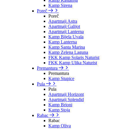
Kamp Kastanija
Kamp Sirena
Poreč
Poreč
Apartmaji Astra
Apartmaji Galijot
Apartmaji Lanterna
Kamp Bijela Uvala
Kamp Lanterna
Kamp Santa Marina
Kamp Zelena Laguna
FKK Kamp Solaris Naturist
FKK Kamp Ulika Naturist
Premantura
Premantura
Kamp Stupice
Pula
Pula
Apartmaji Horizont
Apartmaji Splendid
Kamp Brioni
Kamp Stoja
Rabac
Rabac
Kamp Oliva