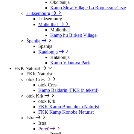
Okcitanija
Kamp Slow Village La Roque-sur-Cèze
Luksemburg
Luksemburg
Mullerthal
Mullerthal
Kamp hu Birkelt Village
Španija
Španija
Katalonija
Katalonija
Kamp Vilanova Park
FKK Naturist
FKK Naturist
otok Cres
otok Cres
Kamp Baldarin (FKK in tekstil)
otok Krk
otok Krk
FKK Kamp Bunculuka Naturist
FKK Kamp Konobe Naturist
Istra
Istra
Poreč