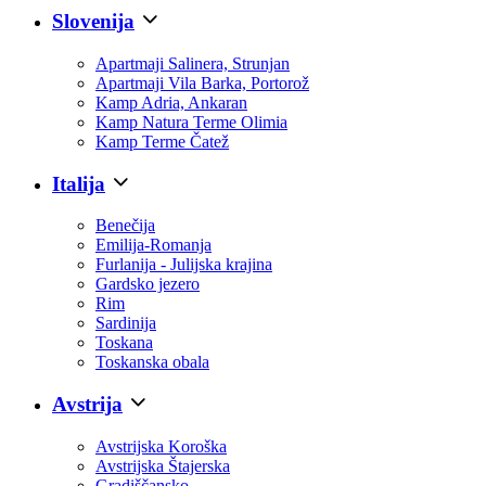
Slovenija
Apartmaji Salinera, Strunjan
Apartmaji Vila Barka, Portorož
Kamp Adria, Ankaran
Kamp Natura Terme Olimia
Kamp Terme Čatež
Italija
Benečija
Emilija-Romanja
Furlanija - Julijska krajina
Gardsko jezero
Rim
Sardinija
Toskana
Toskanska obala
Avstrija
Avstrijska Koroška
Avstrijska Štajerska
Gradiščansko