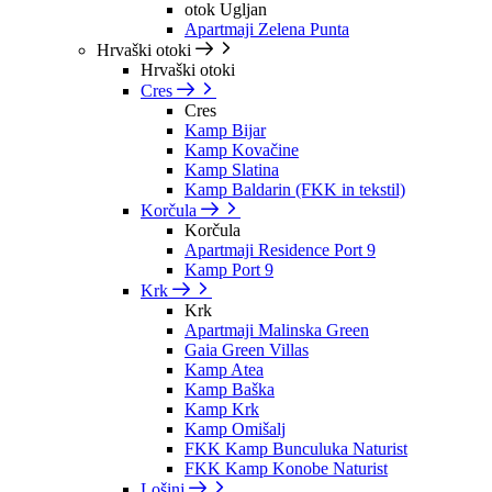
otok Ugljan
Apartmaji Zelena Punta
Hrvaški otoki
Hrvaški otoki
Cres
Cres
Kamp Bijar
Kamp Kovačine
Kamp Slatina
Kamp Baldarin (FKK in tekstil)
Korčula
Korčula
Apartmaji Residence Port 9
Kamp Port 9
Krk
Krk
Apartmaji Malinska Green
Gaia Green Villas
Kamp Atea
Kamp Baška
Kamp Krk
Kamp Omišalj
FKK Kamp Bunculuka Naturist
FKK Kamp Konobe Naturist
Lošinj