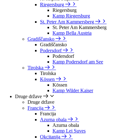
Riegersburg
Riegersburg
Kamp Riegersburg
St. Peter Am Kammersberg
St. Peter Am Kammersberg
Kamp Bella Austria
Gradiščansko
Gradiščansko
Podersdorf
Podersdorf
Kamp Podersdorf am See
Tirolska
Tirolska
Kössen
Kössen
Kamp Wilder Kaiser
Druge države
Druge države
Francija
Francija
Azurna obala
Azurna obala
Kamp Lei Suves
Okcitanija