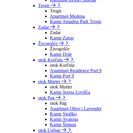
Trogir
Trogir
Apartmaji Medena
Kamp Amadria Park Trogir
Zadar
Zadar
Kamp Zaton
Živogošće
Živogošće
Kamp Dole
otok Korčula
otok Korčula
Apartmaji Residence Port 9
Kamp Port 9
otok Murter
otok Murter
Kamp Jezera Lovišća
otok Pag
otok Pag
Apartmaji Olive i Lavender
Kamp Straško
Kamp Avalona
Kamp Šimuni
otok Ugljan