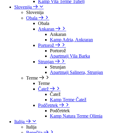
Kamp Vita Terme Tuhelj
Slovenija
Slovenija
Obala
Obala
Ankaran
Ankaran
Kamp Adria, Ankraran
Portorož
Portorož
Apartmaji Vila Barka
Strunjan
Strunjan
Apartmaji Salinera, Strunjan
Terme
Terme
Čatež
Čatež
Kamp Terme Čatež
Podčetrtek
Podčetrtek
Kamp Natura Terme Olimia
Italija
Italija
Benečija