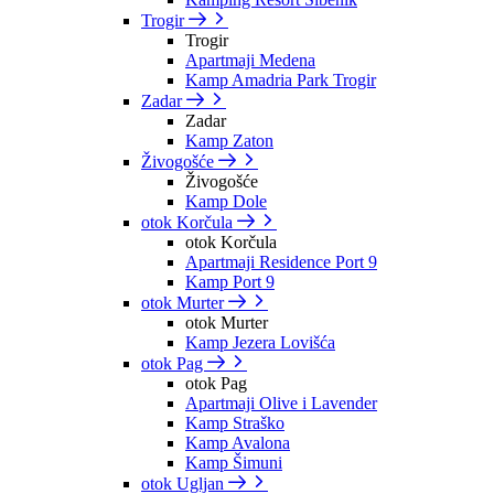
Trogir
Trogir
Apartmaji Medena
Kamp Amadria Park Trogir
Zadar
Zadar
Kamp Zaton
Živogošće
Živogošće
Kamp Dole
otok Korčula
otok Korčula
Apartmaji Residence Port 9
Kamp Port 9
otok Murter
otok Murter
Kamp Jezera Lovišća
otok Pag
otok Pag
Apartmaji Olive i Lavender
Kamp Straško
Kamp Avalona
Kamp Šimuni
otok Ugljan