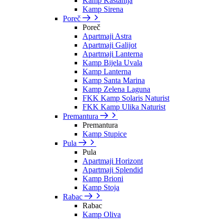
Kamp Kastanija
Kamp Sirena
Poreč
Poreč
Apartmaji Astra
Apartmaji Galijot
Apartmaji Lanterna
Kamp Bijela Uvala
Kamp Lanterna
Kamp Santa Marina
Kamp Zelena Laguna
FKK Kamp Solaris Naturist
FKK Kamp Ulika Naturist
Premantura
Premantura
Kamp Stupice
Pula
Pula
Apartmaji Horizont
Apartmaji Splendid
Kamp Brioni
Kamp Stoja
Rabac
Rabac
Kamp Oliva