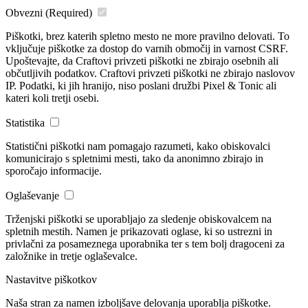
Obvezni
(Required)
Piškotki, brez katerih spletno mesto ne more pravilno delovati. To
vključuje piškotke za dostop do varnih območij in varnost CSRF.
Upoštevajte, da Craftovi privzeti piškotki ne zbirajo osebnih ali
občutljivih podatkov. Craftovi privzeti piškotki ne zbirajo naslovov
IP. Podatki, ki jih hranijo, niso poslani družbi Pixel & Tonic ali
kateri koli tretji osebi.
Statistika
Statistični piškotki nam pomagajo razumeti, kako obiskovalci
komunicirajo s spletnimi mesti, tako da anonimno zbirajo in
sporočajo informacije.
Oglaševanje
Trženjski piškotki se uporabljajo za sledenje obiskovalcem na
spletnih mestih. Namen je prikazovati oglase, ki so ustrezni in
privlačni za posameznega uporabnika ter s tem bolj dragoceni za
založnike in tretje oglaševalce.
Nastavitve piškotkov
Naša stran za namen izboljšave delovanja uporablja piškotke.