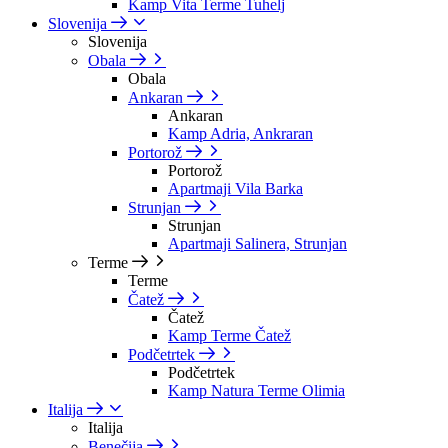
Kamp Vita Terme Tuhelj
Slovenija
Slovenija
Obala
Obala
Ankaran
Ankaran
Kamp Adria, Ankraran
Portorož
Portorož
Apartmaji Vila Barka
Strunjan
Strunjan
Apartmaji Salinera, Strunjan
Terme
Terme
Čatež
Čatež
Kamp Terme Čatež
Podčetrtek
Podčetrtek
Kamp Natura Terme Olimia
Italija
Italija
Benečija