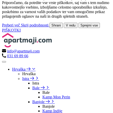
Priporočamo, da potrdite vse vrste piškotkov, saj vam s tem nudimo
kakovostnejšo vsebino, izboljšamo celostno uporabniško izkušnjo,
poskrbimo za varnost vaših podatkov ter vam omogočimo prikaz
prilagojenih oglasov na naši in drugih spletnih straneh.
Preberi več
Skrij podrobnosti
Shrani
V redu
Sprejmi vse
PIŠKOTKI
info@apartmaji.com
031 69 89 66
Hrvaška
Hrvaška
Istra
Istra
Bale
Bale
Kamp Mon Perin
Banjole
Banjole
Kamp Indije