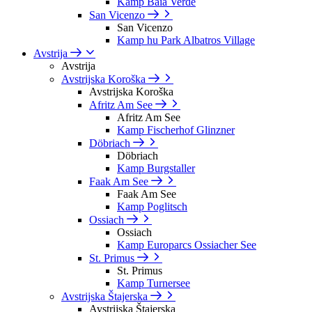
Kamp Baia Verde
San Vicenzo
San Vicenzo
Kamp hu Park Albatros Village
Avstrija
Avstrija
Avstrijska Koroška
Avstrijska Koroška
Afritz Am See
Afritz Am See
Kamp Fischerhof Glinzner
Döbriach
Döbriach
Kamp Burgstaller
Faak Am See
Faak Am See
Kamp Poglitsch
Ossiach
Ossiach
Kamp Europarcs Ossiacher See
St. Primus
St. Primus
Kamp Turnersee
Avstrijska Štajerska
Avstrijska Štajerska