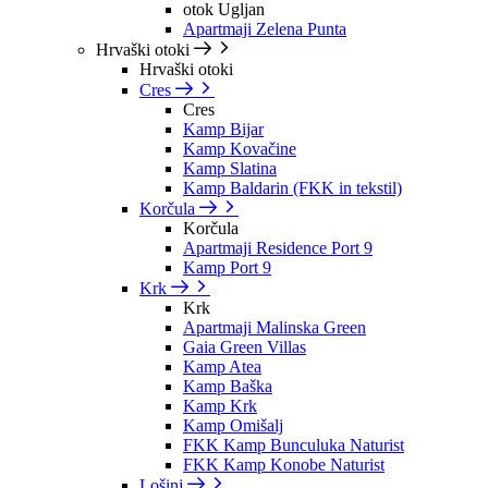
otok Ugljan
Apartmaji Zelena Punta
Hrvaški otoki
Hrvaški otoki
Cres
Cres
Kamp Bijar
Kamp Kovačine
Kamp Slatina
Kamp Baldarin (FKK in tekstil)
Korčula
Korčula
Apartmaji Residence Port 9
Kamp Port 9
Krk
Krk
Apartmaji Malinska Green
Gaia Green Villas
Kamp Atea
Kamp Baška
Kamp Krk
Kamp Omišalj
FKK Kamp Bunculuka Naturist
FKK Kamp Konobe Naturist
Lošinj