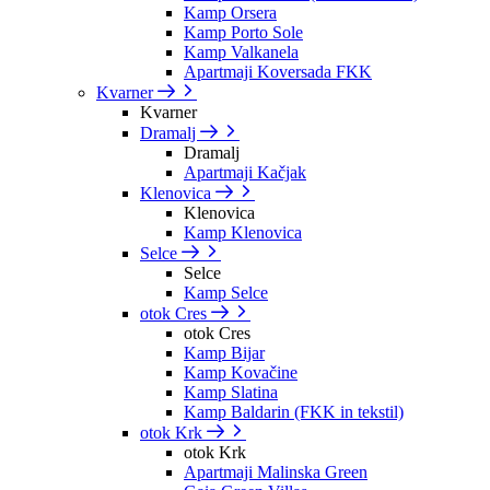
Kamp Orsera
Kamp Porto Sole
Kamp Valkanela
Apartmaji Koversada FKK
Kvarner
Kvarner
Dramalj
Dramalj
Apartmaji Kačjak
Klenovica
Klenovica
Kamp Klenovica
Selce
Selce
Kamp Selce
otok Cres
otok Cres
Kamp Bijar
Kamp Kovačine
Kamp Slatina
Kamp Baldarin (FKK in tekstil)
otok Krk
otok Krk
Apartmaji Malinska Green