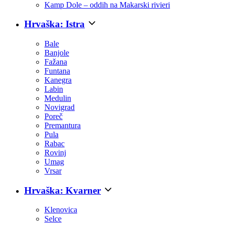
Kamp Dole – oddih na Makarski rivieri
Hrvaška: Istra
Bale
Banjole
Fažana
Funtana
Kanegra
Labin
Medulin
Novigrad
Poreč
Premantura
Pula
Rabac
Rovinj
Umag
Vrsar
Hrvaška: Kvarner
Klenovica
Selce