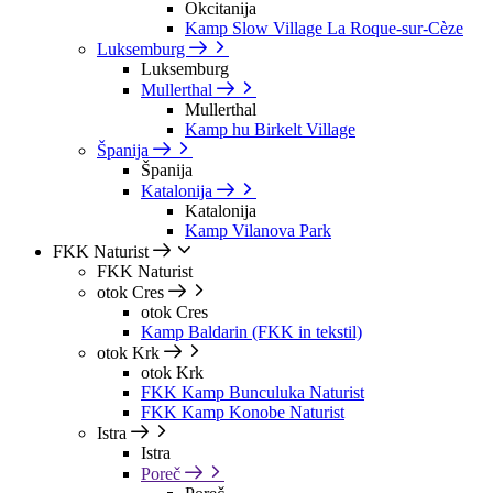
Okcitanija
Kamp Slow Village La Roque-sur-Cèze
Luksemburg
Luksemburg
Mullerthal
Mullerthal
Kamp hu Birkelt Village
Španija
Španija
Katalonija
Katalonija
Kamp Vilanova Park
FKK Naturist
FKK Naturist
otok Cres
otok Cres
Kamp Baldarin (FKK in tekstil)
otok Krk
otok Krk
FKK Kamp Bunculuka Naturist
FKK Kamp Konobe Naturist
Istra
Istra
Poreč