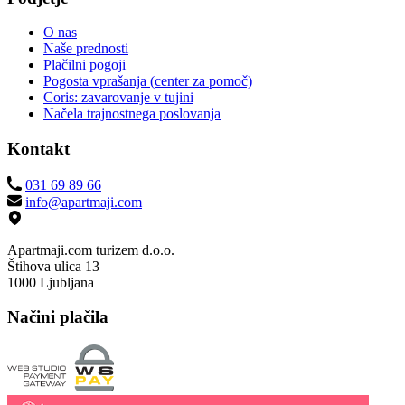
O nas
Naše prednosti
Plačilni pogoji
Pogosta vprašanja (center za pomoč)
Coris: zavarovanje v tujini
Načela trajnostnega poslovanja
Kontakt
031 69 89 66
info@apartmaji.com
Apartmaji.com turizem d.o.o.
Štihova ulica 13
1000 Ljubljana
Načini plačila