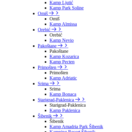
Kamp Ljutić
Kamp Park Soline
Omiš
Omiš
Kamp Almissa
Orebić
Orebić
Kamp Nevio
Pakoštane
Pakoštane
Kamp Kozarica
Kamp Pecten
Primošten
Primošten
Kamp Adriatic
Srima
Srima
Kamp Bonaca
Starigrad-Paklenica
Starigrad-Paklenica
Kamp Paklenica
Šibenik
Šibenik
Kamp Amadria Park Šibenik
Kamping Resort Šibenik