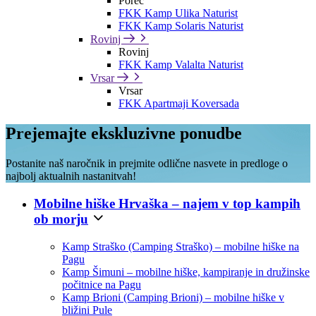
Poreč
FKK Kamp Ulika Naturist
FKK Kamp Solaris Naturist
Rovinj
Rovinj
FKK Kamp Valalta Naturist
Vrsar
Vrsar
FKK Apartmaji Koversada
Prejemajte ekskluzivne ponudbe
Postanite naš naročnik in prejmite odlične nasvete in predloge o
najbolj aktualnih nastanitvah!
Mobilne hiške Hrvaška – najem v top kampih
ob morju
Kamp Straško (Camping Straško) – mobilne hiške na
Pagu
Kamp Šimuni – mobilne hiške, kampiranje in družinske
počitnice na Pagu
Kamp Brioni (Camping Brioni) – mobilne hiške v
bližini Pule