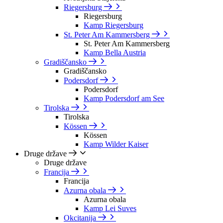
Riegersburg
Riegersburg
Kamp Riegersburg
St. Peter Am Kammersberg
St. Peter Am Kammersberg
Kamp Bella Austria
Gradiščansko
Gradiščansko
Podersdorf
Podersdorf
Kamp Podersdorf am See
Tirolska
Tirolska
Kössen
Kössen
Kamp Wilder Kaiser
Druge države
Druge države
Francija
Francija
Azurna obala
Azurna obala
Kamp Lei Suves
Okcitanija