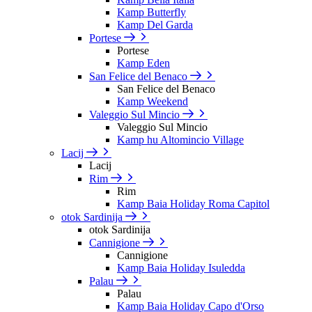
Kamp Butterfly
Kamp Del Garda
Portese
Portese
Kamp Eden
San Felice del Benaco
San Felice del Benaco
Kamp Weekend
Valeggio Sul Mincio
Valeggio Sul Mincio
Kamp hu Altomincio Village
Lacij
Lacij
Rim
Rim
Kamp Baia Holiday Roma Capitol
otok Sardinija
otok Sardinija
Cannigione
Cannigione
Kamp Baia Holiday Isuledda
Palau
Palau
Kamp Baia Holiday Capo d'Orso