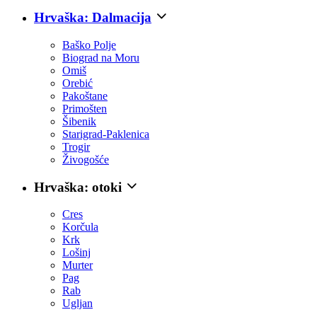
Hrvaška: Dalmacija
Baško Polje
Biograd na Moru
Omiš
Orebić
Pakoštane
Primošten
Šibenik
Starigrad-Paklenica
Trogir
Živogošće
Hrvaška: otoki
Cres
Korčula
Krk
Lošinj
Murter
Pag
Rab
Ugljan