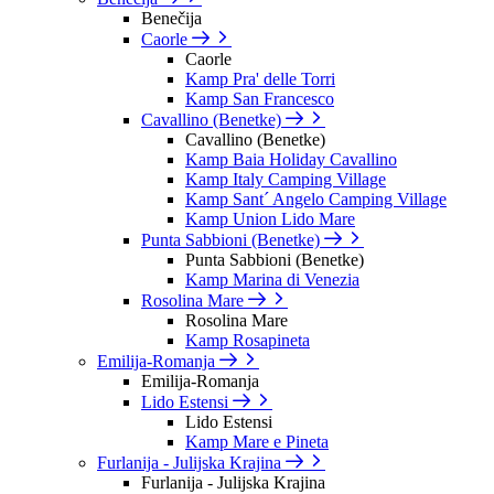
Benečija
Caorle
Caorle
Kamp Pra' delle Torri
Kamp San Francesco
Cavallino (Benetke)
Cavallino (Benetke)
Kamp Baia Holiday Cavallino
Kamp Italy Camping Village
Kamp Sant´ Angelo Camping Village
Kamp Union Lido Mare
Punta Sabbioni (Benetke)
Punta Sabbioni (Benetke)
Kamp Marina di Venezia
Rosolina Mare
Rosolina Mare
Kamp Rosapineta
Emilija-Romanja
Emilija-Romanja
Lido Estensi
Lido Estensi
Kamp Mare e Pineta
Furlanija - Julijska Krajina
Furlanija - Julijska Krajina