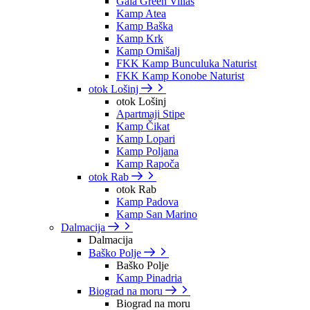
Gaia Green Villas
Kamp Atea
Kamp Baška
Kamp Krk
Kamp Omišalj
FKK Kamp Bunculuka Naturist
FKK Kamp Konobe Naturist
otok Lošinj
otok Lošinj
Apartmaji Stipe
Kamp Čikat
Kamp Lopari
Kamp Poljana
Kamp Rapoča
otok Rab
otok Rab
Kamp Padova
Kamp San Marino
Dalmacija
Dalmacija
Baško Polje
Baško Polje
Kamp Pinadria
Biograd na moru
Biograd na moru