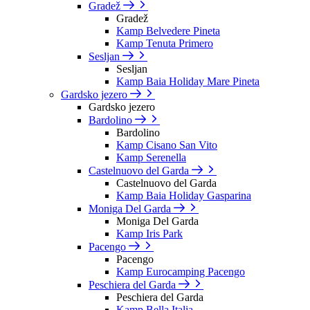
Gradež
Gradež
Kamp Belvedere Pineta
Kamp Tenuta Primero
Sesljan
Sesljan
Kamp Baia Holiday Mare Pineta
Gardsko jezero
Gardsko jezero
Bardolino
Bardolino
Kamp Cisano San Vito
Kamp Serenella
Castelnuovo del Garda
Castelnuovo del Garda
Kamp Baia Holiday Gasparina
Moniga Del Garda
Moniga Del Garda
Kamp Iris Park
Pacengo
Pacengo
Kamp Eurocamping Pacengo
Peschiera del Garda
Peschiera del Garda
Kamp Bella Italia