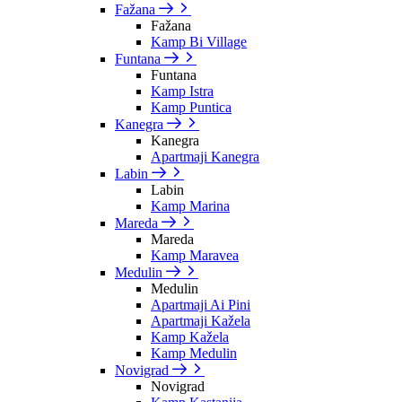
Fažana
Fažana
Kamp Bi Village
Funtana
Funtana
Kamp Istra
Kamp Puntica
Kanegra
Kanegra
Apartmaji Kanegra
Labin
Labin
Kamp Marina
Mareda
Mareda
Kamp Maravea
Medulin
Medulin
Apartmaji Ai Pini
Apartmaji Kažela
Kamp Kažela
Kamp Medulin
Novigrad
Novigrad