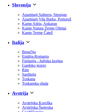
Slovenija
Apartmaji Salinera, Strunjan
Apartmaji Vila Barka, Portorož
Kamp Adria, Ankaran
Kamp Natura Terme Olimia
Kamp Terme Čatež
Italija
Benečija
Emilija-Romanja
Furlanija - Julijska krajina
Gardsko jezero
Rim
Sardinija
Toskana
Toskanska obala
Avstrija
Avstrijska Koroška
Avstrijska Štajerska
Gradiščansko