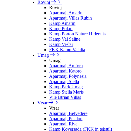
Rovinj
Rovinj
Apartmaji Amarin
Apartmaji Villas Rubin
Kamp Amarin
Kamp Polari
Kamp Porton Nature Hideouts
Kamp Val Saline
Kamp Veštar
FKK Kamp Valalta
Umag
Umag
Apartmaji Amfora
Apartmaji Katoro
Apartmaji Polynesia
Apartmaji Stella
Kamp Park Umag
Kamp Stella Maris
Vile Istrian Villas
Vrsar
Vrsar
Apartmaji Belvedere
Apartmaji Petalon
Apartmaji Riva
Kamp Koversada (FKK in tekstil)