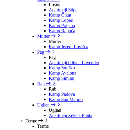
Lošinj
Apartmaji Stipe
Kamp Čikat
Kamp Lopari
Kamp Poljana
Kamp Rapoča
Murter
Murter
Kamp Jezera Lovišća
Pag
Pag
Apartmaji Olive i Lavender
Kamp Straško
Kamp Avalona
Kamp Šimuni
Rab
Rab
Kamp Padova
Kamp San Marino
Ugljan
Ugljan
Apartmaji Zelena Punta
Terme
Terme