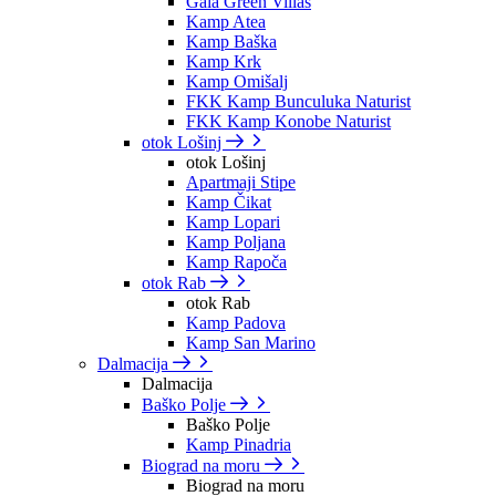
Gaia Green Villas
Kamp Atea
Kamp Baška
Kamp Krk
Kamp Omišalj
FKK Kamp Bunculuka Naturist
FKK Kamp Konobe Naturist
otok Lošinj
otok Lošinj
Apartmaji Stipe
Kamp Čikat
Kamp Lopari
Kamp Poljana
Kamp Rapoča
otok Rab
otok Rab
Kamp Padova
Kamp San Marino
Dalmacija
Dalmacija
Baško Polje
Baško Polje
Kamp Pinadria
Biograd na moru
Biograd na moru