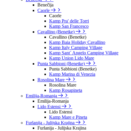
Benečija
Caorle
Caorle
Kamp Pra' delle Torri
Kamp San Francesco
Cavallino (Benetke)
Cavallino (Benetke)
Kamp Baia Holiday Cavallino
Kamp Italy Camping Village
Kamp Sant´ Angelo Camping Village
Kamp Union Lido Mare
Punta Sabbioni (Benetke)
Punta Sabbioni (Benetke)
Kamp Marina di Venezia
Rosolina Mare
Rosolina Mare
Kamp Rosapineta
Emilija-Romanja
Emilija-Romanja
Lido Estensi
Lido Estensi
Kamp Mare e Pineta
Furlanija - Julijska Krajina
Furlanija - Julijska Krajina