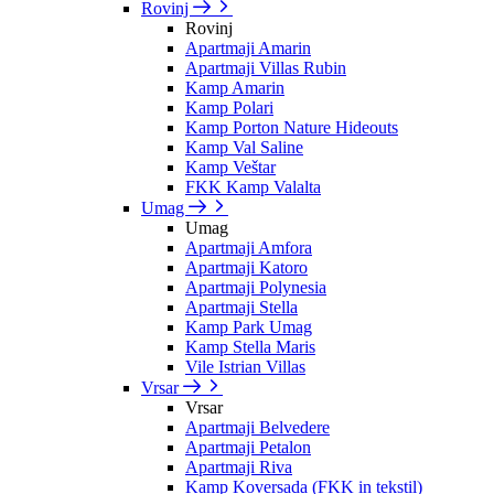
Rovinj
Rovinj
Apartmaji Amarin
Apartmaji Villas Rubin
Kamp Amarin
Kamp Polari
Kamp Porton Nature Hideouts
Kamp Val Saline
Kamp Veštar
FKK Kamp Valalta
Umag
Umag
Apartmaji Amfora
Apartmaji Katoro
Apartmaji Polynesia
Apartmaji Stella
Kamp Park Umag
Kamp Stella Maris
Vile Istrian Villas
Vrsar
Vrsar
Apartmaji Belvedere
Apartmaji Petalon
Apartmaji Riva
Kamp Koversada (FKK in tekstil)