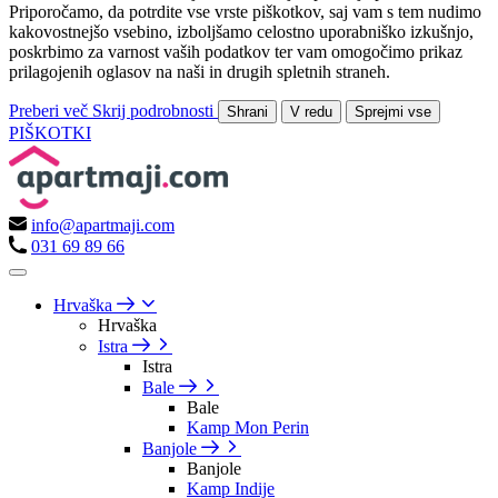
Priporočamo, da potrdite vse vrste piškotkov, saj vam s tem nudimo
kakovostnejšo vsebino, izboljšamo celostno uporabniško izkušnjo,
poskrbimo za varnost vaših podatkov ter vam omogočimo prikaz
prilagojenih oglasov na naši in drugih spletnih straneh.
Preberi več
Skrij podrobnosti
Shrani
V redu
Sprejmi vse
PIŠKOTKI
info@apartmaji.com
031 69 89 66
Hrvaška
Hrvaška
Istra
Istra
Bale
Bale
Kamp Mon Perin
Banjole
Banjole
Kamp Indije