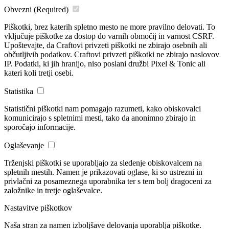
Obvezni
(Required)
Piškotki, brez katerih spletno mesto ne more pravilno delovati. To
vključuje piškotke za dostop do varnih območij in varnost CSRF.
Upoštevajte, da Craftovi privzeti piškotki ne zbirajo osebnih ali
občutljivih podatkov. Craftovi privzeti piškotki ne zbirajo naslovov
IP. Podatki, ki jih hranijo, niso poslani družbi Pixel & Tonic ali
kateri koli tretji osebi.
Statistika
Statistični piškotki nam pomagajo razumeti, kako obiskovalci
komunicirajo s spletnimi mesti, tako da anonimno zbirajo in
sporočajo informacije.
Oglaševanje
Trženjski piškotki se uporabljajo za sledenje obiskovalcem na
spletnih mestih. Namen je prikazovati oglase, ki so ustrezni in
privlačni za posameznega uporabnika ter s tem bolj dragoceni za
založnike in tretje oglaševalce.
Nastavitve piškotkov
Naša stran za namen izboljšave delovanja uporablja piškotke.