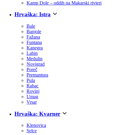
Kamp Dole – oddih na Makarski rivieri
Hrvaška: Istra
Bale
Banjole
Fažana
Funtana
Kanegra
Labin
Medulin
Novigrad
Poreč
Premantura
Pula
Rabac
Rovinj
Umag
Vrsar
Hrvaška: Kvarner
Klenovica
Selce