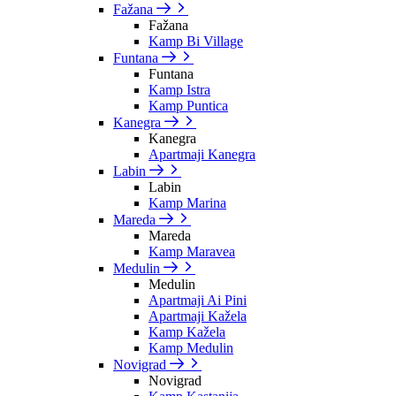
Fažana
Fažana
Kamp Bi Village
Funtana
Funtana
Kamp Istra
Kamp Puntica
Kanegra
Kanegra
Apartmaji Kanegra
Labin
Labin
Kamp Marina
Mareda
Mareda
Kamp Maravea
Medulin
Medulin
Apartmaji Ai Pini
Apartmaji Kažela
Kamp Kažela
Kamp Medulin
Novigrad
Novigrad