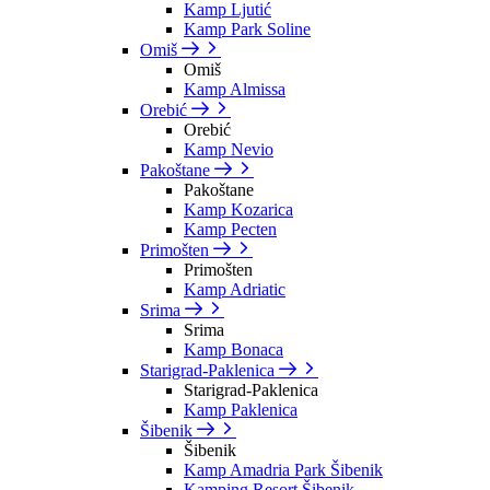
Kamp Ljutić
Kamp Park Soline
Omiš
Omiš
Kamp Almissa
Orebić
Orebić
Kamp Nevio
Pakoštane
Pakoštane
Kamp Kozarica
Kamp Pecten
Primošten
Primošten
Kamp Adriatic
Srima
Srima
Kamp Bonaca
Starigrad-Paklenica
Starigrad-Paklenica
Kamp Paklenica
Šibenik
Šibenik
Kamp Amadria Park Šibenik
Kamping Resort Šibenik