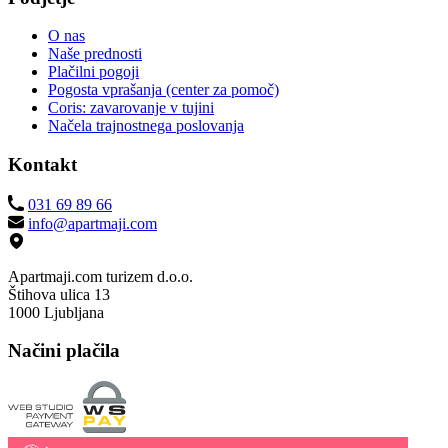
O nas
Naše prednosti
Plačilni pogoji
Pogosta vprašanja (center za pomoč)
Coris: zavarovanje v tujini
Načela trajnostnega poslovanja
Kontakt
031 69 89 66
info@apartmaji.com
Apartmaji.com turizem d.o.o.
Štihova ulica 13
1000 Ljubljana
Načini plačila