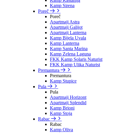
Kamp Kastanija
Kamp Sirena
Poreč
Poreč
Apartmaji Astra
Apartmaji Galijot
Apartmaji Lanterna
Kamp Bijela Uvala
Kamp Lanterna
Kamp Santa Marina
Kamp Zelena Laguna
FKK Kamp Solaris Naturist
FKK Kamp Ulika Naturist
Premantura
Premantura
Kamp Stupice
Pula
Pula
Apartmaji Horizont
Apartmaji Splendid
Kamp Brioni
Kamp Stoja
Rabac
Rabac
Kamp Oliva