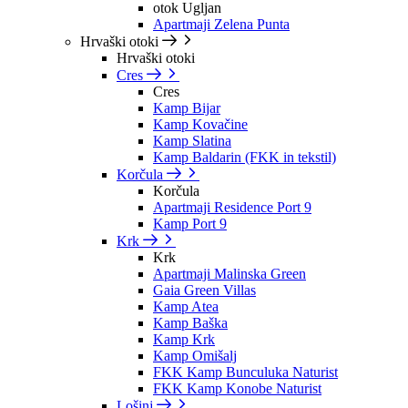
otok Ugljan
Apartmaji Zelena Punta
Hrvaški otoki
Hrvaški otoki
Cres
Cres
Kamp Bijar
Kamp Kovačine
Kamp Slatina
Kamp Baldarin (FKK in tekstil)
Korčula
Korčula
Apartmaji Residence Port 9
Kamp Port 9
Krk
Krk
Apartmaji Malinska Green
Gaia Green Villas
Kamp Atea
Kamp Baška
Kamp Krk
Kamp Omišalj
FKK Kamp Bunculuka Naturist
FKK Kamp Konobe Naturist
Lošinj