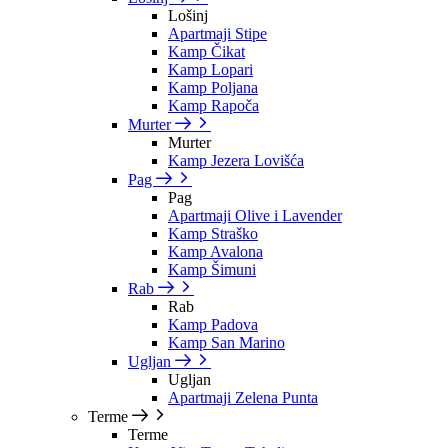
Lošinj
Apartmaji Stipe
Kamp Čikat
Kamp Lopari
Kamp Poljana
Kamp Rapoča
Murter
Murter
Kamp Jezera Lovišća
Pag
Pag
Apartmaji Olive i Lavender
Kamp Straško
Kamp Avalona
Kamp Šimuni
Rab
Rab
Kamp Padova
Kamp San Marino
Ugljan
Ugljan
Apartmaji Zelena Punta
Terme
Terme