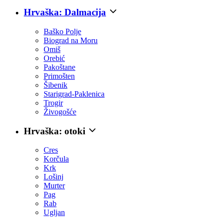
Hrvaška: Dalmacija
Baško Polje
Biograd na Moru
Omiš
Orebić
Pakoštane
Primošten
Šibenik
Starigrad-Paklenica
Trogir
Živogošće
Hrvaška: otoki
Cres
Korčula
Krk
Lošinj
Murter
Pag
Rab
Ugljan