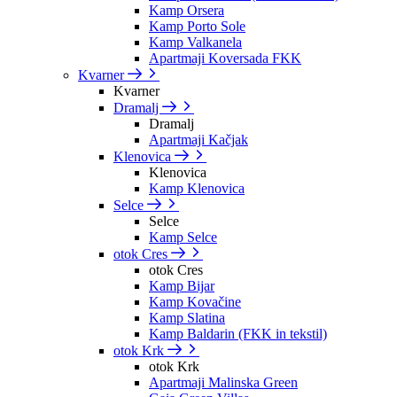
Kamp Orsera
Kamp Porto Sole
Kamp Valkanela
Apartmaji Koversada FKK
Kvarner
Kvarner
Dramalj
Dramalj
Apartmaji Kačjak
Klenovica
Klenovica
Kamp Klenovica
Selce
Selce
Kamp Selce
otok Cres
otok Cres
Kamp Bijar
Kamp Kovačine
Kamp Slatina
Kamp Baldarin (FKK in tekstil)
otok Krk
otok Krk
Apartmaji Malinska Green