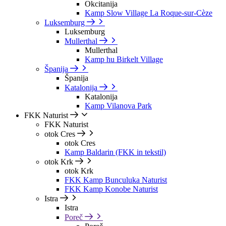
Okcitanija
Kamp Slow Village La Roque-sur-Cèze
Luksemburg
Luksemburg
Mullerthal
Mullerthal
Kamp hu Birkelt Village
Španija
Španija
Katalonija
Katalonija
Kamp Vilanova Park
FKK Naturist
FKK Naturist
otok Cres
otok Cres
Kamp Baldarin (FKK in tekstil)
otok Krk
otok Krk
FKK Kamp Bunculuka Naturist
FKK Kamp Konobe Naturist
Istra
Istra
Poreč