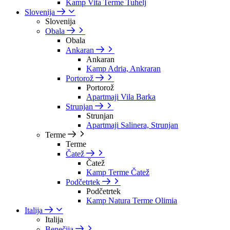
Kamp Vita Terme Tuhelj
Slovenija
Slovenija
Obala
Obala
Ankaran
Ankaran
Kamp Adria, Ankraran
Portorož
Portorož
Apartmaji Vila Barka
Strunjan
Strunjan
Apartmaji Salinera, Strunjan
Terme
Terme
Čatež
Čatež
Kamp Terme Čatež
Podčetrtek
Podčetrtek
Kamp Natura Terme Olimia
Italija
Italija
Benečija