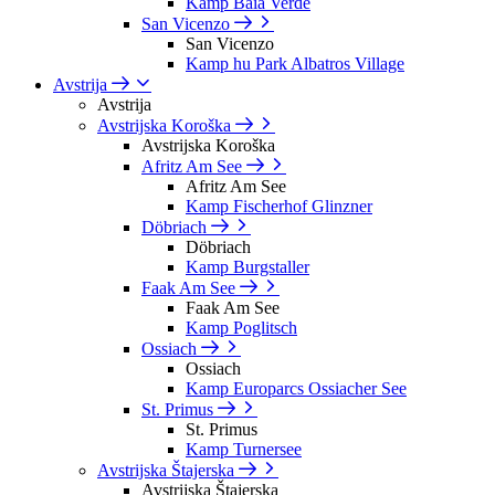
Kamp Baia Verde
San Vicenzo
San Vicenzo
Kamp hu Park Albatros Village
Avstrija
Avstrija
Avstrijska Koroška
Avstrijska Koroška
Afritz Am See
Afritz Am See
Kamp Fischerhof Glinzner
Döbriach
Döbriach
Kamp Burgstaller
Faak Am See
Faak Am See
Kamp Poglitsch
Ossiach
Ossiach
Kamp Europarcs Ossiacher See
St. Primus
St. Primus
Kamp Turnersee
Avstrijska Štajerska
Avstrijska Štajerska