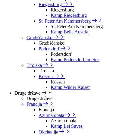
Riegersburg
Riegersburg
Kamp Riegersburg
St. Peter Am Kammersberg
St. Peter Am Kammersberg
Kamp Bella Austria
Gradiščansko
Gradiščansko
Podersdorf
Podersdorf
Kamp Podersdorf am See
Tirolska
Tirolska
Kössen
Kössen
Kamp Wilder Kaiser
Druge države
Druge države
Francija
Francija
Azurna obala
Azurna obala
Kamp Lei Suves
Okcitanija