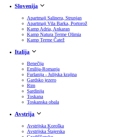
Slovenija
Apartmaji Salinera, Strunjan
Apartmaji Vila Barka, Portorož
Kamp Adria, Ankaran
Kamp Natura Terme Olimia
Kamp Terme Čatež
Italija
Benečija
Emilija-Romanja
Furlanija - Julijska krajina
Gardsko jezero
Rim
Sardinija
Toskana
Toskanska obala
Avstrija
Avstrijska Koroška
Avstrijska Štajerska
Gradiščansko