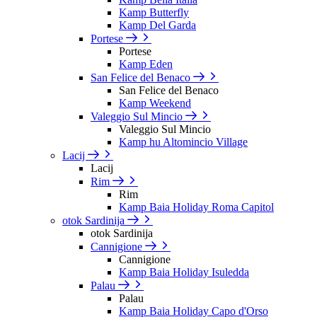
Kamp Butterfly
Kamp Del Garda
Portese
Portese
Kamp Eden
San Felice del Benaco
San Felice del Benaco
Kamp Weekend
Valeggio Sul Mincio
Valeggio Sul Mincio
Kamp hu Altomincio Village
Lacij
Lacij
Rim
Rim
Kamp Baia Holiday Roma Capitol
otok Sardinija
otok Sardinija
Cannigione
Cannigione
Kamp Baia Holiday Isuledda
Palau
Palau
Kamp Baia Holiday Capo d'Orso