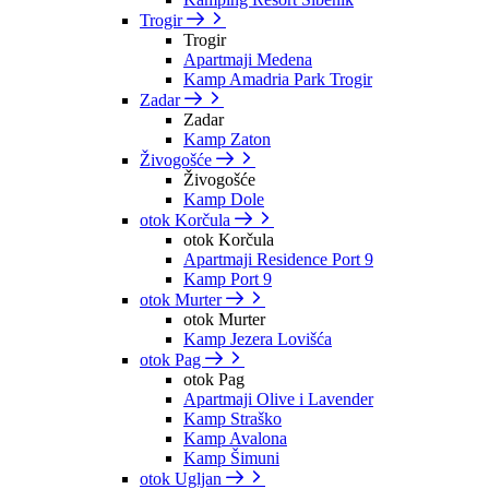
Trogir
Trogir
Apartmaji Medena
Kamp Amadria Park Trogir
Zadar
Zadar
Kamp Zaton
Živogošće
Živogošće
Kamp Dole
otok Korčula
otok Korčula
Apartmaji Residence Port 9
Kamp Port 9
otok Murter
otok Murter
Kamp Jezera Lovišća
otok Pag
otok Pag
Apartmaji Olive i Lavender
Kamp Straško
Kamp Avalona
Kamp Šimuni
otok Ugljan