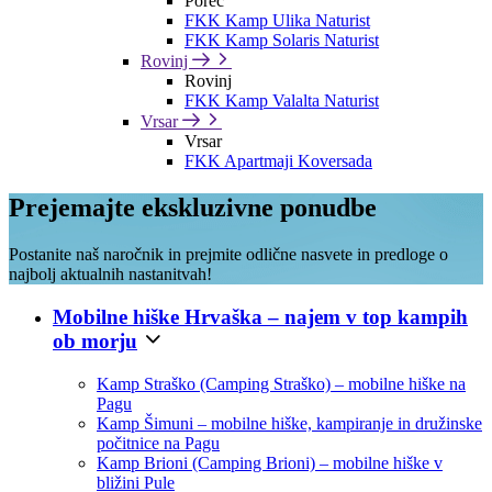
Poreč
FKK Kamp Ulika Naturist
FKK Kamp Solaris Naturist
Rovinj
Rovinj
FKK Kamp Valalta Naturist
Vrsar
Vrsar
FKK Apartmaji Koversada
Prejemajte ekskluzivne ponudbe
Postanite naš naročnik in prejmite odlične nasvete in predloge o
najbolj aktualnih nastanitvah!
Mobilne hiške Hrvaška – najem v top kampih
ob morju
Kamp Straško (Camping Straško) – mobilne hiške na
Pagu
Kamp Šimuni – mobilne hiške, kampiranje in družinske
počitnice na Pagu
Kamp Brioni (Camping Brioni) – mobilne hiške v
bližini Pule