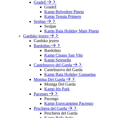
Gradež
Gradež
Kamp Belvedere Pineta
Kamp Tenuta Primero
Sesljan
Sesljan
Kamp Baia Holiday Mare Pineta
Gardsko jezero
Gardsko jezero
Bardolino
Bardolino
Kamp Cisano San Vito
Kamp Serenella
Castelnuovo del Garda
Castelnuovo del Garda
Kamp Baia Holiday Gasparina
Moniga Del Garda
Moniga Del Garda
Kamp Iris Park
Pacengo
Pacengo
Kamp Eurocamping Pacengo
Peschiera del Garda
Peschiera del Garda
Kamp Bella Italia