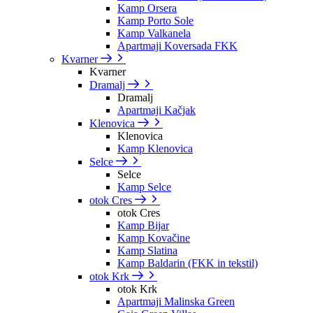
Kamp Orsera
Kamp Porto Sole
Kamp Valkanela
Apartmaji Koversada FKK
Kvarner
Kvarner
Dramalj
Dramalj
Apartmaji Kačjak
Klenovica
Klenovica
Kamp Klenovica
Selce
Selce
Kamp Selce
otok Cres
otok Cres
Kamp Bijar
Kamp Kovačine
Kamp Slatina
Kamp Baldarin (FKK in tekstil)
otok Krk
otok Krk
Apartmaji Malinska Green