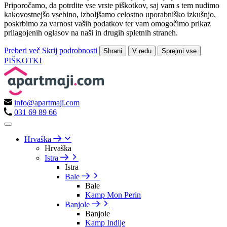
Priporočamo, da potrdite vse vrste piškotkov, saj vam s tem nudimo
kakovostnejšo vsebino, izboljšamo celostno uporabniško izkušnjo,
poskrbimo za varnost vaših podatkov ter vam omogočimo prikaz
prilagojenih oglasov na naši in drugih spletnih straneh.
Preberi več
Skrij podrobnosti
Shrani
V redu
Sprejmi vse
PIŠKOTKI
info@apartmaji.com
031 69 89 66
Hrvaška
Hrvaška
Istra
Istra
Bale
Bale
Kamp Mon Perin
Banjole
Banjole
Kamp Indije