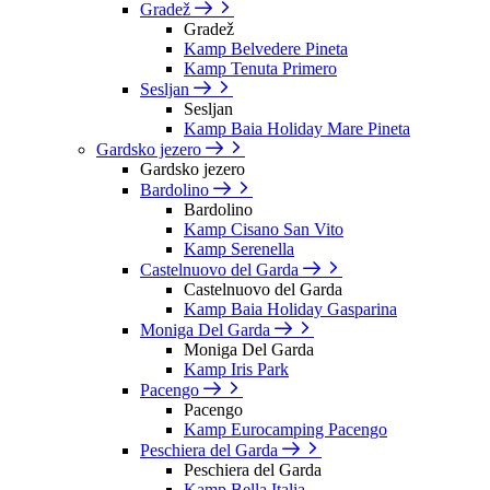
Gradež
Gradež
Kamp Belvedere Pineta
Kamp Tenuta Primero
Sesljan
Sesljan
Kamp Baia Holiday Mare Pineta
Gardsko jezero
Gardsko jezero
Bardolino
Bardolino
Kamp Cisano San Vito
Kamp Serenella
Castelnuovo del Garda
Castelnuovo del Garda
Kamp Baia Holiday Gasparina
Moniga Del Garda
Moniga Del Garda
Kamp Iris Park
Pacengo
Pacengo
Kamp Eurocamping Pacengo
Peschiera del Garda
Peschiera del Garda
Kamp Bella Italia