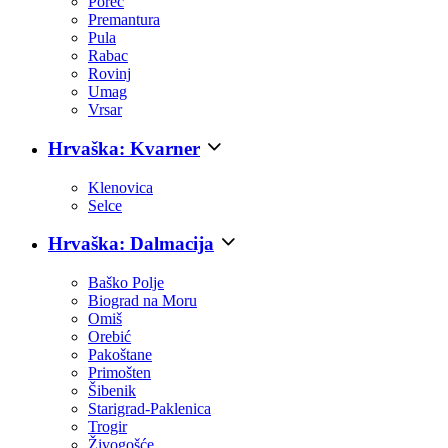
Poreč
Premantura
Pula
Rabac
Rovinj
Umag
Vrsar
Hrvaška: Kvarner
Klenovica
Selce
Hrvaška: Dalmacija
Baško Polje
Biograd na Moru
Omiš
Orebić
Pakoštane
Primošten
Šibenik
Starigrad-Paklenica
Trogir
Živogošće