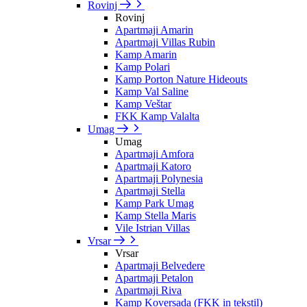
Rovinj
Rovinj
Apartmaji Amarin
Apartmaji Villas Rubin
Kamp Amarin
Kamp Polari
Kamp Porton Nature Hideouts
Kamp Val Saline
Kamp Veštar
FKK Kamp Valalta
Umag
Umag
Apartmaji Amfora
Apartmaji Katoro
Apartmaji Polynesia
Apartmaji Stella
Kamp Park Umag
Kamp Stella Maris
Vile Istrian Villas
Vrsar
Vrsar
Apartmaji Belvedere
Apartmaji Petalon
Apartmaji Riva
Kamp Koversada (FKK in tekstil)