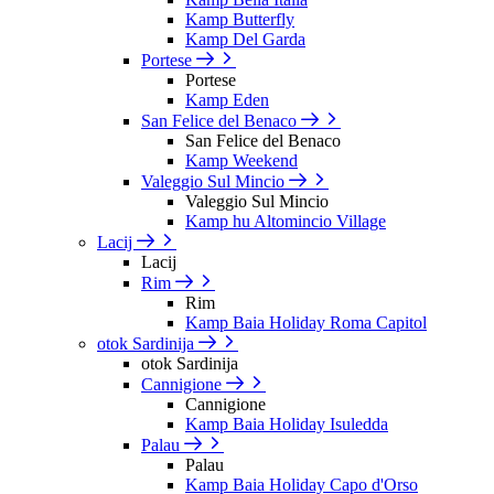
Kamp Butterfly
Kamp Del Garda
Portese
Portese
Kamp Eden
San Felice del Benaco
San Felice del Benaco
Kamp Weekend
Valeggio Sul Mincio
Valeggio Sul Mincio
Kamp hu Altomincio Village
Lacij
Lacij
Rim
Rim
Kamp Baia Holiday Roma Capitol
otok Sardinija
otok Sardinija
Cannigione
Cannigione
Kamp Baia Holiday Isuledda
Palau
Palau
Kamp Baia Holiday Capo d'Orso