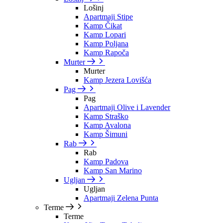
Lošinj
Apartmaji Stipe
Kamp Čikat
Kamp Lopari
Kamp Poljana
Kamp Rapoča
Murter
Murter
Kamp Jezera Lovišća
Pag
Pag
Apartmaji Olive i Lavender
Kamp Straško
Kamp Avalona
Kamp Šimuni
Rab
Rab
Kamp Padova
Kamp San Marino
Ugljan
Ugljan
Apartmaji Zelena Punta
Terme
Terme