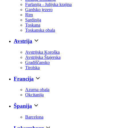
Furlanija - Julijska krajina
Gardsko jezero
Rim
Sardinija
Toskana
Toskanska obala
Avstrija
Avstrijska Koroška
Avstrijska Štajerska
Gradiščansko
Tirolska
Francija
Azurna obala
Okcitanija
Španija
Barcelona