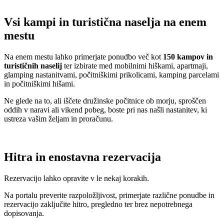
Vsi kampi in turistična naselja na enem
mestu
Na enem mestu lahko primerjate ponudbo več kot
150 kampov in
turističnih naselij
ter izbirate med mobilnimi hiškami, apartmaji,
glamping nastanitvami, počitniškimi prikolicami, kamping parcelami
in počitniškimi hišami.
Ne glede na to, ali iščete družinske počitnice ob morju, sproščen
oddih v naravi ali vikend pobeg, boste pri nas našli nastanitev, ki
ustreza vašim željam in proračunu.
Hitra in enostavna rezervacija
Rezervacijo lahko opravite v le nekaj korakih.
Na portalu preverite razpoložljivost, primerjate različne ponudbe in
rezervacijo zaključite hitro, pregledno ter brez nepotrebnega
dopisovanja.