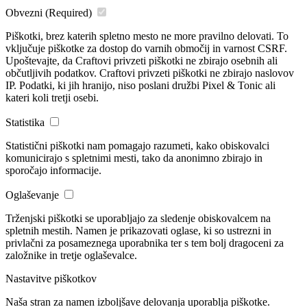
Obvezni
(Required)
Piškotki, brez katerih spletno mesto ne more pravilno delovati. To
vključuje piškotke za dostop do varnih območij in varnost CSRF.
Upoštevajte, da Craftovi privzeti piškotki ne zbirajo osebnih ali
občutljivih podatkov. Craftovi privzeti piškotki ne zbirajo naslovov
IP. Podatki, ki jih hranijo, niso poslani družbi Pixel & Tonic ali
kateri koli tretji osebi.
Statistika
Statistični piškotki nam pomagajo razumeti, kako obiskovalci
komunicirajo s spletnimi mesti, tako da anonimno zbirajo in
sporočajo informacije.
Oglaševanje
Trženjski piškotki se uporabljajo za sledenje obiskovalcem na
spletnih mestih. Namen je prikazovati oglase, ki so ustrezni in
privlačni za posameznega uporabnika ter s tem bolj dragoceni za
založnike in tretje oglaševalce.
Nastavitve piškotkov
Naša stran za namen izboljšave delovanja uporablja piškotke.