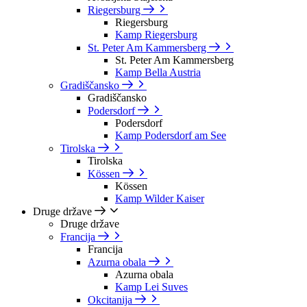
Riegersburg
Riegersburg
Kamp Riegersburg
St. Peter Am Kammersberg
St. Peter Am Kammersberg
Kamp Bella Austria
Gradiščansko
Gradiščansko
Podersdorf
Podersdorf
Kamp Podersdorf am See
Tirolska
Tirolska
Kössen
Kössen
Kamp Wilder Kaiser
Druge države
Druge države
Francija
Francija
Azurna obala
Azurna obala
Kamp Lei Suves
Okcitanija