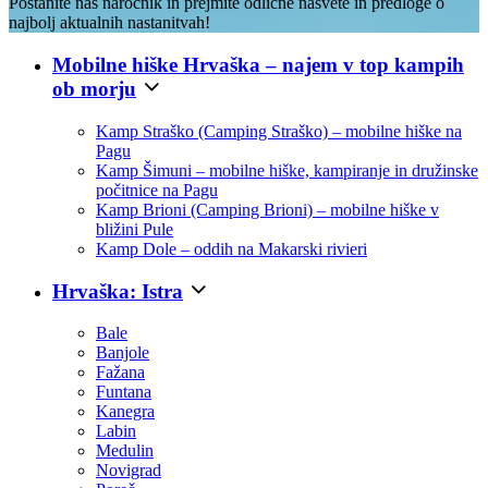
Postanite naš naročnik in prejmite odlične nasvete in predloge o
najbolj aktualnih nastanitvah!
Mobilne hiške Hrvaška – najem v top kampih
ob morju
Kamp Straško (Camping Straško) – mobilne hiške na
Pagu
Kamp Šimuni – mobilne hiške, kampiranje in družinske
počitnice na Pagu
Kamp Brioni (Camping Brioni) – mobilne hiške v
bližini Pule
Kamp Dole – oddih na Makarski rivieri
Hrvaška: Istra
Bale
Banjole
Fažana
Funtana
Kanegra
Labin
Medulin
Novigrad