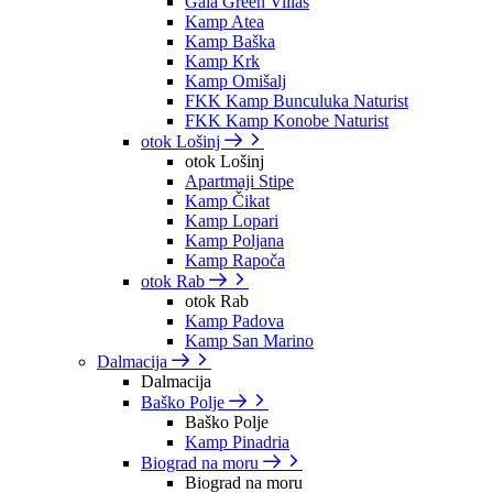
Gaia Green Villas
Kamp Atea
Kamp Baška
Kamp Krk
Kamp Omišalj
FKK Kamp Bunculuka Naturist
FKK Kamp Konobe Naturist
otok Lošinj
otok Lošinj
Apartmaji Stipe
Kamp Čikat
Kamp Lopari
Kamp Poljana
Kamp Rapoča
otok Rab
otok Rab
Kamp Padova
Kamp San Marino
Dalmacija
Dalmacija
Baško Polje
Baško Polje
Kamp Pinadria
Biograd na moru
Biograd na moru