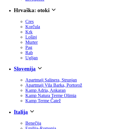
Hrvaška: otoki
Cres
Korčula
Krk
Lošinj
Murter
Pag
Rab
Ugljan
Slovenija
Apartmaji Salinera, Strunjan
Apartmaji Vila Barka, Portorož
Kamp Adria, Ankaran
Kamp Natura Terme Olimia
Kamp Terme Čatež
Italija
Benečija
Emilija-Romanja