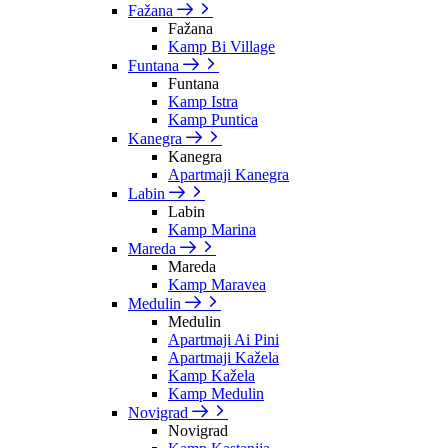
Fažana
Fažana
Kamp Bi Village
Funtana
Funtana
Kamp Istra
Kamp Puntica
Kanegra
Kanegra
Apartmaji Kanegra
Labin
Labin
Kamp Marina
Mareda
Mareda
Kamp Maravea
Medulin
Medulin
Apartmaji Ai Pini
Apartmaji Kažela
Kamp Kažela
Kamp Medulin
Novigrad
Novigrad