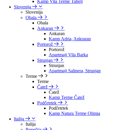
Kamp Vita Terme Tuhelj
Slovenija
Slovenija
Obala
Obala
Ankaran
Ankaran
Kamp Adria, Ankraran
Portorož
Portorož
Apartmaji Vila Barka
Strunjan
Strunjan
Apartmaji Salinera, Strunjan
Terme
Terme
Čatež
Čatež
Kamp Terme Čatež
Podčetrtek
Podčetrtek
Kamp Natura Terme Olimia
Italija
Italija
Benečija