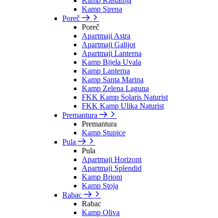
Kamp Kastanija
Kamp Sirena
Poreč
Poreč
Apartmaji Astra
Apartmaji Galijot
Apartmaji Lanterna
Kamp Bijela Uvala
Kamp Lanterna
Kamp Santa Marina
Kamp Zelena Laguna
FKK Kamp Solaris Naturist
FKK Kamp Ulika Naturist
Premantura
Premantura
Kamp Stupice
Pula
Pula
Apartmaji Horizont
Apartmaji Splendid
Kamp Brioni
Kamp Stoja
Rabac
Rabac
Kamp Oliva