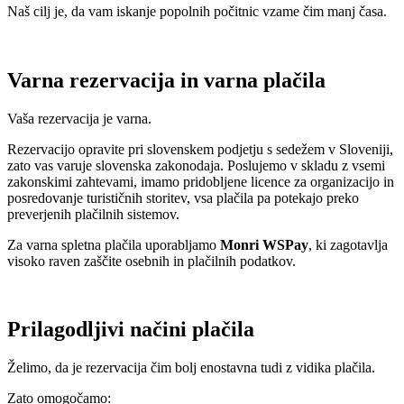
Naš cilj je, da vam iskanje popolnih počitnic vzame čim manj časa.
Varna rezervacija in varna plačila
Vaša rezervacija je varna.
Rezervacijo opravite pri slovenskem podjetju s sedežem v Sloveniji,
zato vas varuje slovenska zakonodaja. Poslujemo v skladu z vsemi
zakonskimi zahtevami, imamo pridobljene licence za organizacijo in
posredovanje turističnih storitev, vsa plačila pa potekajo preko
preverjenih plačilnih sistemov.
Za varna spletna plačila uporabljamo
Monri WSPay
, ki zagotavlja
visoko raven zaščite osebnih in plačilnih podatkov.
Prilagodljivi načini plačila
Želimo, da je rezervacija čim bolj enostavna tudi z vidika plačila.
Zato omogočamo: