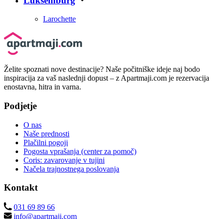
Luksemburg
Larochette
Želite spoznati nove destinacije? Naše počitniške ideje naj bodo
inspiracija za vaš naslednji dopust – z Apartmaji.com je rezervacija
enostavna, hitra in varna.
Podjetje
O nas
Naše prednosti
Plačilni pogoji
Pogosta vprašanja (center za pomoč)
Coris: zavarovanje v tujini
Načela trajnostnega poslovanja
Kontakt
031 69 89 66
info@apartmaji.com