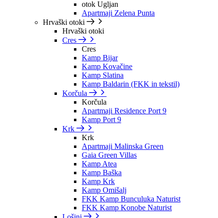
otok Ugljan
Apartmaji Zelena Punta
Hrvaški otoki
Hrvaški otoki
Cres
Cres
Kamp Bijar
Kamp Kovačine
Kamp Slatina
Kamp Baldarin (FKK in tekstil)
Korčula
Korčula
Apartmaji Residence Port 9
Kamp Port 9
Krk
Krk
Apartmaji Malinska Green
Gaia Green Villas
Kamp Atea
Kamp Baška
Kamp Krk
Kamp Omišalj
FKK Kamp Bunculuka Naturist
FKK Kamp Konobe Naturist
Lošinj