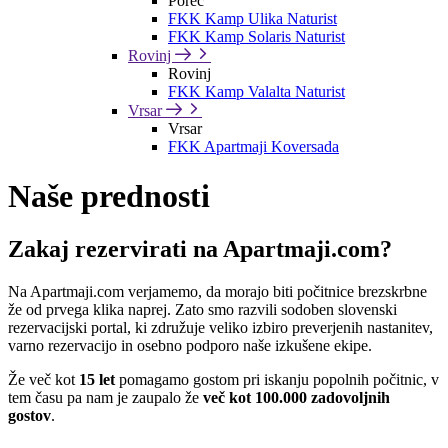
Poreč
FKK Kamp Ulika Naturist
FKK Kamp Solaris Naturist
Rovinj
Rovinj
FKK Kamp Valalta Naturist
Vrsar
Vrsar
FKK Apartmaji Koversada
Naše prednosti
Zakaj rezervirati na Apartmaji.com?
Na Apartmaji.com verjamemo, da morajo biti počitnice brezskrbne
že od prvega klika naprej. Zato smo razvili sodoben slovenski
rezervacijski portal, ki združuje veliko izbiro preverjenih nastanitev,
varno rezervacijo in osebno podporo naše izkušene ekipe.
Že več kot
15 let
pomagamo gostom pri iskanju popolnih počitnic, v
tem času pa nam je zaupalo že
več kot 100.000 zadovoljnih
gostov
.