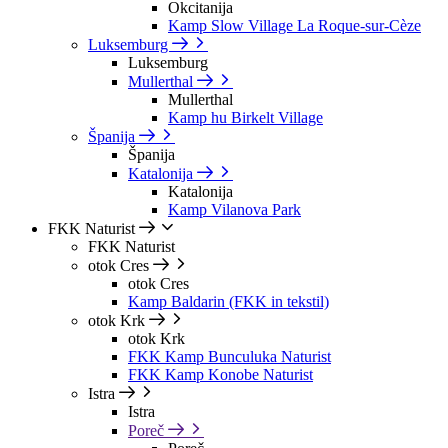
Okcitanija
Kamp Slow Village La Roque-sur-Cèze
Luksemburg
Luksemburg
Mullerthal
Mullerthal
Kamp hu Birkelt Village
Španija
Španija
Katalonija
Katalonija
Kamp Vilanova Park
FKK Naturist
FKK Naturist
otok Cres
otok Cres
Kamp Baldarin (FKK in tekstil)
otok Krk
otok Krk
FKK Kamp Bunculuka Naturist
FKK Kamp Konobe Naturist
Istra
Istra
Poreč