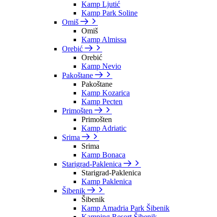
Kamp Ljutić
Kamp Park Soline
Omiš
Omiš
Kamp Almissa
Orebić
Orebić
Kamp Nevio
Pakoštane
Pakoštane
Kamp Kozarica
Kamp Pecten
Primošten
Primošten
Kamp Adriatic
Srima
Srima
Kamp Bonaca
Starigrad-Paklenica
Starigrad-Paklenica
Kamp Paklenica
Šibenik
Šibenik
Kamp Amadria Park Šibenik
Kamping Resort Šibenik