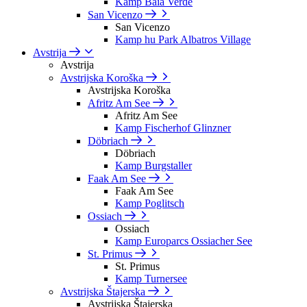
Kamp Baia Verde
San Vicenzo
San Vicenzo
Kamp hu Park Albatros Village
Avstrija
Avstrija
Avstrijska Koroška
Avstrijska Koroška
Afritz Am See
Afritz Am See
Kamp Fischerhof Glinzner
Döbriach
Döbriach
Kamp Burgstaller
Faak Am See
Faak Am See
Kamp Poglitsch
Ossiach
Ossiach
Kamp Europarcs Ossiacher See
St. Primus
St. Primus
Kamp Turnersee
Avstrijska Štajerska
Avstrijska Štajerska