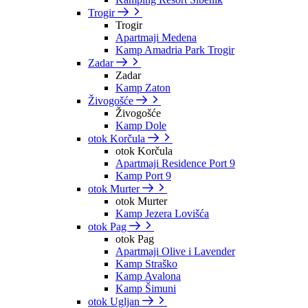
Trogir
Trogir
Apartmaji Medena
Kamp Amadria Park Trogir
Zadar
Zadar
Kamp Zaton
Živogošće
Živogošće
Kamp Dole
otok Korčula
otok Korčula
Apartmaji Residence Port 9
Kamp Port 9
otok Murter
otok Murter
Kamp Jezera Lovišća
otok Pag
otok Pag
Apartmaji Olive i Lavender
Kamp Straško
Kamp Avalona
Kamp Šimuni
otok Ugljan