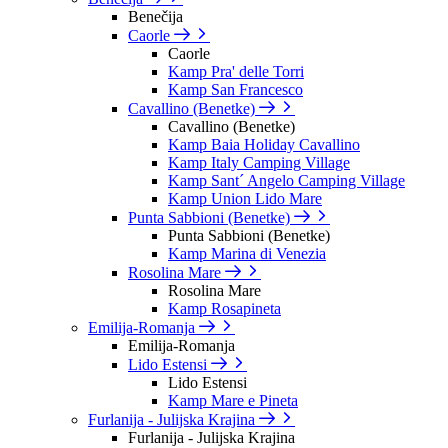
Benečija
Caorle
Caorle
Kamp Pra' delle Torri
Kamp San Francesco
Cavallino (Benetke)
Cavallino (Benetke)
Kamp Baia Holiday Cavallino
Kamp Italy Camping Village
Kamp Sant´ Angelo Camping Village
Kamp Union Lido Mare
Punta Sabbioni (Benetke)
Punta Sabbioni (Benetke)
Kamp Marina di Venezia
Rosolina Mare
Rosolina Mare
Kamp Rosapineta
Emilija-Romanja
Emilija-Romanja
Lido Estensi
Lido Estensi
Kamp Mare e Pineta
Furlanija - Julijska Krajina
Furlanija - Julijska Krajina