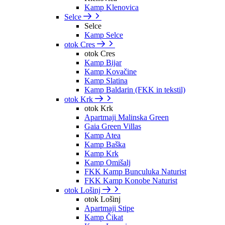
Kamp Klenovica
Selce
Selce
Kamp Selce
otok Cres
otok Cres
Kamp Bijar
Kamp Kovačine
Kamp Slatina
Kamp Baldarin (FKK in tekstil)
otok Krk
otok Krk
Apartmaji Malinska Green
Gaia Green Villas
Kamp Atea
Kamp Baška
Kamp Krk
Kamp Omišalj
FKK Kamp Bunculuka Naturist
FKK Kamp Konobe Naturist
otok Lošinj
otok Lošinj
Apartmaji Stipe
Kamp Čikat