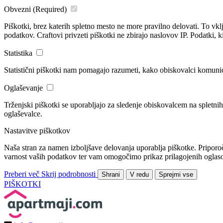
Obvezni
(Required)
Piškotki, brez katerih spletno mesto ne more pravilno delovati. To vkl
podatkov. Craftovi privzeti piškotki ne zbirajo naslovov IP. Podatki, ki 
Statistika
Statistični piškotki nam pomagajo razumeti, kako obiskovalci komunici
Oglaševanje
Trženjski piškotki se uporabljajo za sledenje obiskovalcem na spletnih
oglaševalce.
Nastavitve piškotkov
Naša stran za namen izboljšave delovanja uporablja piškotke. Priporo
varnost vaših podatkov ter vam omogočimo prikaz prilagojenih oglasov
Preberi več
Skrij podrobnosti
Shrani
V redu
Sprejmi vse
PIŠKOTKI