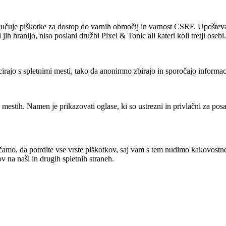
jučuje piškotke za dostop do varnih območij in varnost CSRF. Upoštevajte
jih hranijo, niso poslani družbi Pixel & Tonic ali kateri koli tretji osebi.
rajo s spletnimi mesti, tako da anonimno zbirajo in sporočajo informac
 mestih. Namen je prikazovati oglase, ki so ustrezni in privlačni za pos
čamo, da potrdite vse vrste piškotkov, saj vam s tem nudimo kakovostn
 na naši in drugih spletnih straneh.