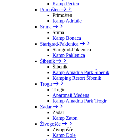
Kamp Pecten
Primošten
Primošten
Kamp Adriatic
Srima
Srima
Kamp Bonaca
Starigrad-Paklenica
Starigrad-Paklenica
Kamp Paklenica
Šibenik
Šibenik
Kamp Amadria Park Šibenik
Kamping Resort Šibenik
Trogir
Trogir
Apartmaji Medena
Kamp Amadria Park Trogir
Zadar
Zadar
Kamp Zaton
Živogošće
Živogošće
Kamp Dole