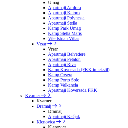
Umag
Apartmaji Amfora
Apartmaji Katoro
Apartmaji Polynesia
Apartmaji Stella
Kamp Park Umag
Kamp Stella Maris
Vile Istrian Villas
Vrsar
Vrsar
Apartmaji Belvedere
Apartmaji Petalon
Apartmaji Riva
Kamp Koversada (FKK in tekstil)
Kamp Orsera
Kamp Porto Sole
Kamp Valkanela
Apartmaji Koversada FKK
Kvarner
Kvarner
Dramalj
Dramalj
Apartmaji Kačjak
Klenovica
Klenovica