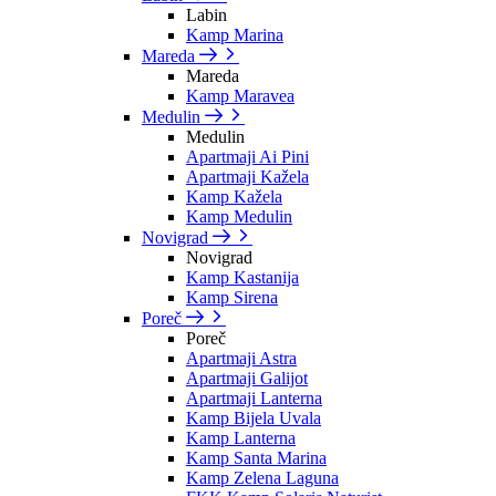
Labin
Kamp Marina
Mareda
Mareda
Kamp Maravea
Medulin
Medulin
Apartmaji Ai Pini
Apartmaji Kažela
Kamp Kažela
Kamp Medulin
Novigrad
Novigrad
Kamp Kastanija
Kamp Sirena
Poreč
Poreč
Apartmaji Astra
Apartmaji Galijot
Apartmaji Lanterna
Kamp Bijela Uvala
Kamp Lanterna
Kamp Santa Marina
Kamp Zelena Laguna