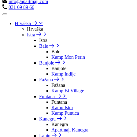
info@apartmaji.com
031 69 89 66
Hrvaška
Hrvaška
Istra
Istra
Bale
Bale
Kamp Mon Perin
Banjole
Banjole
Kamp Indije
Fažana
Fažana
Kamp Bi Village
Funtana
Funtana
Kamp Istra
Kamp Puntica
Kanegra
Kanegra
Apartmaji Kanegra
Labin