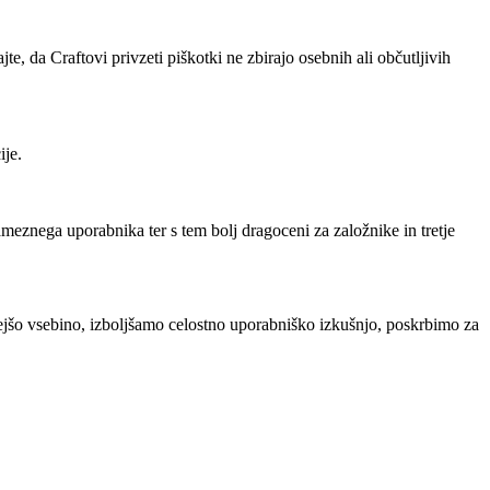
, da Craftovi privzeti piškotki ne zbirajo osebnih ali občutljivih
ije.
ameznega uporabnika ter s tem bolj dragoceni za založnike in tretje
ejšo vsebino, izboljšamo celostno uporabniško izkušnjo, poskrbimo za