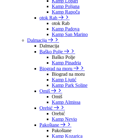
Kamp Lopari
Kamp Poljana
Kamp Rapoča
otok Rab
otok Rab
Kamp Padova
Kamp San Marino
Dalmacija
Dalmacija
Baško Polje
Baško Polje
Kamp Pinadria
Biograd na moru
Biograd na moru
Kamp Ljutić
Kamp Park Soline
Omiš
Omiš
Kamp Almissa
Orebić
Orebić
Kamp Nevio
Pakoštane
Pakoštane
Kamp Kozarica