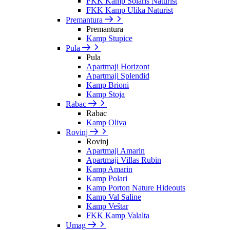
FKK Kamp Solaris Naturist
FKK Kamp Ulika Naturist
Premantura
Premantura
Kamp Stupice
Pula
Pula
Apartmaji Horizont
Apartmaji Splendid
Kamp Brioni
Kamp Stoja
Rabac
Rabac
Kamp Oliva
Rovinj
Rovinj
Apartmaji Amarin
Apartmaji Villas Rubin
Kamp Amarin
Kamp Polari
Kamp Porton Nature Hideouts
Kamp Val Saline
Kamp Veštar
FKK Kamp Valalta
Umag