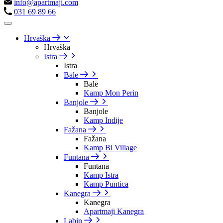
info@apartmaji.com
031 69 89 66
Hrvaška
Hrvaška
Istra
Istra
Bale
Bale
Kamp Mon Perin
Banjole
Banjole
Kamp Indije
Fažana
Fažana
Kamp Bi Village
Funtana
Funtana
Kamp Istra
Kamp Puntica
Kanegra
Kanegra
Apartmaji Kanegra
Labin