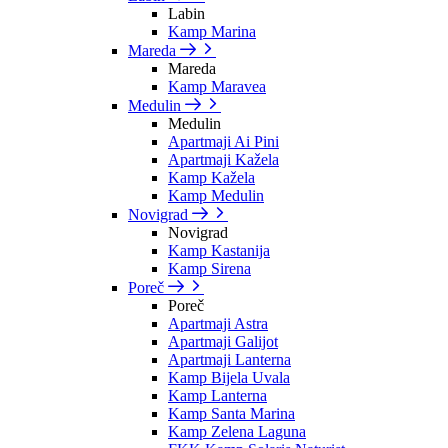
Labin
Kamp Marina
Mareda
Mareda
Kamp Maravea
Medulin
Medulin
Apartmaji Ai Pini
Apartmaji Kažela
Kamp Kažela
Kamp Medulin
Novigrad
Novigrad
Kamp Kastanija
Kamp Sirena
Poreč
Poreč
Apartmaji Astra
Apartmaji Galijot
Apartmaji Lanterna
Kamp Bijela Uvala
Kamp Lanterna
Kamp Santa Marina
Kamp Zelena Laguna