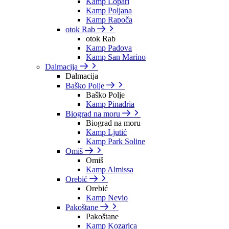
Kamp Lopari
Kamp Poljana
Kamp Rapoča
otok Rab
otok Rab
Kamp Padova
Kamp San Marino
Dalmacija
Dalmacija
Baško Polje
Baško Polje
Kamp Pinadria
Biograd na moru
Biograd na moru
Kamp Ljutić
Kamp Park Soline
Omiš
Omiš
Kamp Almissa
Orebić
Orebić
Kamp Nevio
Pakoštane
Pakoštane
Kamp Kozarica