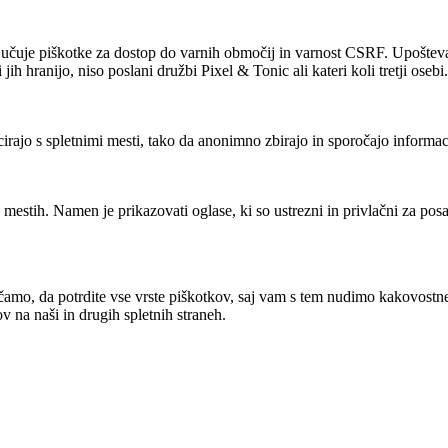
jučuje piškotke za dostop do varnih območij in varnost CSRF. Upoštevajte
jih hranijo, niso poslani družbi Pixel & Tonic ali kateri koli tretji osebi.
rajo s spletnimi mesti, tako da anonimno zbirajo in sporočajo informac
 mestih. Namen je prikazovati oglase, ki so ustrezni in privlačni za pos
čamo, da potrdite vse vrste piškotkov, saj vam s tem nudimo kakovostn
 na naši in drugih spletnih straneh.