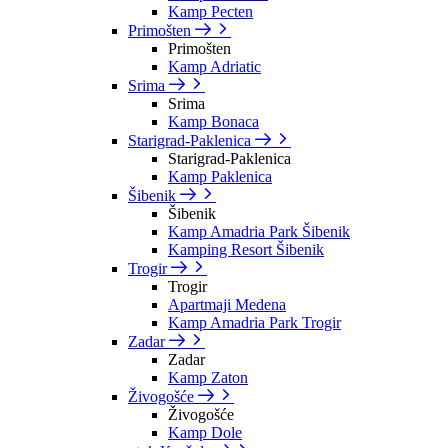
Kamp Pecten
Primošten
Primošten
Kamp Adriatic
Srima
Srima
Kamp Bonaca
Starigrad-Paklenica
Starigrad-Paklenica
Kamp Paklenica
Šibenik
Šibenik
Kamp Amadria Park Šibenik
Kamping Resort Šibenik
Trogir
Trogir
Apartmaji Medena
Kamp Amadria Park Trogir
Zadar
Zadar
Kamp Zaton
Živogošće
Živogošće
Kamp Dole