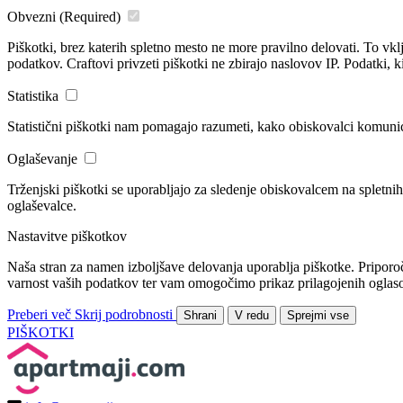
Obvezni
(Required)
Piškotki, brez katerih spletno mesto ne more pravilno delovati. To vkl
podatkov. Craftovi privzeti piškotki ne zbirajo naslovov IP. Podatki, ki 
Statistika
Statistični piškotki nam pomagajo razumeti, kako obiskovalci komunici
Oglaševanje
Trženjski piškotki se uporabljajo za sledenje obiskovalcem na spletnih
oglaševalce.
Nastavitve piškotkov
Naša stran za namen izboljšave delovanja uporablja piškotke. Priporo
varnost vaših podatkov ter vam omogočimo prikaz prilagojenih oglasov
Preberi več
Skrij podrobnosti
Shrani
V redu
Sprejmi vse
PIŠKOTKI