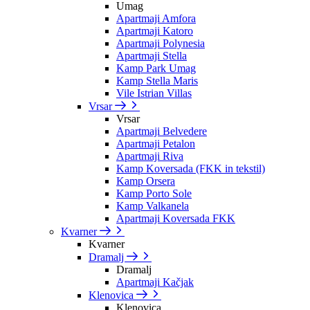
Umag
Apartmaji Amfora
Apartmaji Katoro
Apartmaji Polynesia
Apartmaji Stella
Kamp Park Umag
Kamp Stella Maris
Vile Istrian Villas
Vrsar
Vrsar
Apartmaji Belvedere
Apartmaji Petalon
Apartmaji Riva
Kamp Koversada (FKK in tekstil)
Kamp Orsera
Kamp Porto Sole
Kamp Valkanela
Apartmaji Koversada FKK
Kvarner
Kvarner
Dramalj
Dramalj
Apartmaji Kačjak
Klenovica
Klenovica