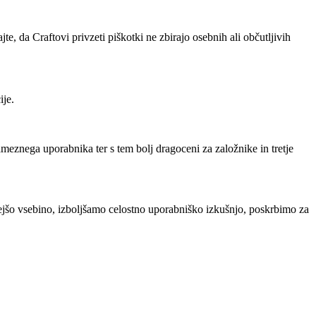
, da Craftovi privzeti piškotki ne zbirajo osebnih ali občutljivih
ije.
ameznega uporabnika ter s tem bolj dragoceni za založnike in tretje
ejšo vsebino, izboljšamo celostno uporabniško izkušnjo, poskrbimo za