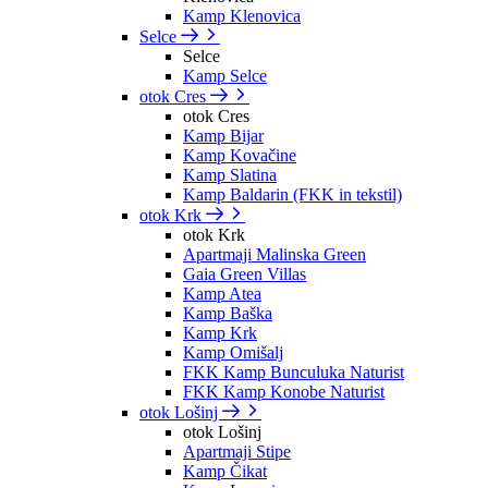
Kamp Klenovica
Selce
Selce
Kamp Selce
otok Cres
otok Cres
Kamp Bijar
Kamp Kovačine
Kamp Slatina
Kamp Baldarin (FKK in tekstil)
otok Krk
otok Krk
Apartmaji Malinska Green
Gaia Green Villas
Kamp Atea
Kamp Baška
Kamp Krk
Kamp Omišalj
FKK Kamp Bunculuka Naturist
FKK Kamp Konobe Naturist
otok Lošinj
otok Lošinj
Apartmaji Stipe
Kamp Čikat