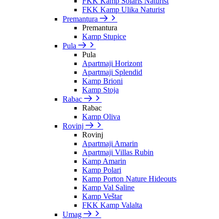
FKK Kamp Solaris Naturist
FKK Kamp Ulika Naturist
Premantura
Premantura
Kamp Stupice
Pula
Pula
Apartmaji Horizont
Apartmaji Splendid
Kamp Brioni
Kamp Stoja
Rabac
Rabac
Kamp Oliva
Rovinj
Rovinj
Apartmaji Amarin
Apartmaji Villas Rubin
Kamp Amarin
Kamp Polari
Kamp Porton Nature Hideouts
Kamp Val Saline
Kamp Veštar
FKK Kamp Valalta
Umag